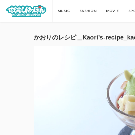
MUSIC
FASHION
MOVIE
SP
かおりのレシピ＿Kaori’s-recipe_ka