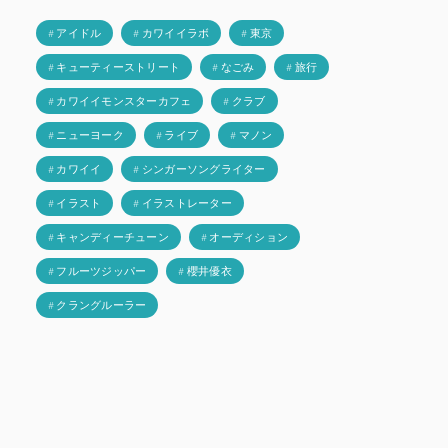
# アイドル
# カワイイラボ
# 東京
# キューティーストリート
# なごみ
# 旅行
# カワイイモンスターカフェ
# クラブ
# ニューヨーク
# ライブ
# マノン
# カワイイ
# シンガーソングライター
# イラスト
# イラストレーター
# キャンディーチューン
# オーディション
# フルーツジッパー
# 櫻井優衣
# クラングルーラー