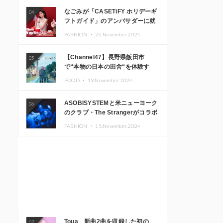
なごみが「CASETiFY ホリデーギ
04
フトガイド」のアンバサダーに就
任
FASHION ・
26.November.2024
【Channel47】長野県飯田市
05
で“本物の日本の田舎“を体験す
る、インバウンド向け旅行商品の
FOOD ・
19.November.2024
販売を開始
ASOBISYSTEMと米ニューヨーク
06
のクラブ・The Strangerがコラボ
レーション！ 「KAWAII
FASHION ・
15.November.2024
MONSTER CAFE」と
「SUSHIDELIC」のアイコンガー
ルたちがニューヨークで夢のステ
ージを披露
Toua、新曲2曲を収録した初の
07