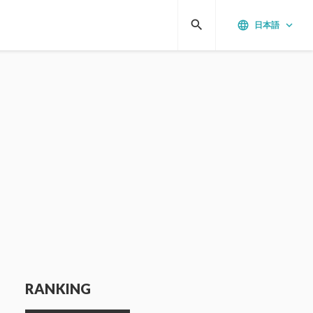
search
language
keyboard_arrow_down
日本語
RANKING