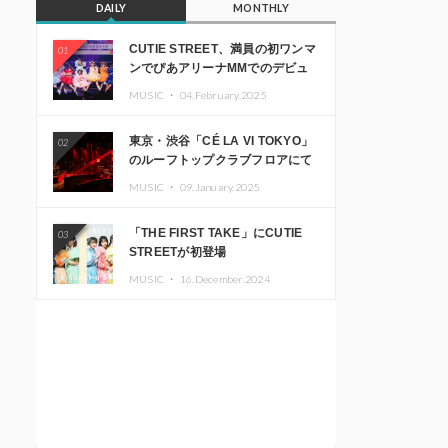
DAILY
MONTHLY
CUTIE STREET、満員の初ワンマ
01
ンでぴあアリーナMMでのデビュ
ー1周年ライブ開催を発表
MUSIC ・
04.February.2025
東京・渋谷「CÉ LA VI TOKYO」
02
のルーフトップクラブフロアにて
音楽イベント「Sky‘s The Limit」
MUSIC ・
09.January.2025
開催決定!! GREEN ASSASSIN
DOLLAR、JOMMY、
「THE FIRST TAKE」にCUTIE
03
Kza（FORCE OF NATURE）ら日
STREETが初登場
本を代表するDJ・クリエイターが
出演
MUSIC ・
16.December.2024