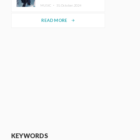
ホットコーヒー」をリリース
MUSIC ・
31.October.2024
READ MORE
arrow_forward
KEYWORDS