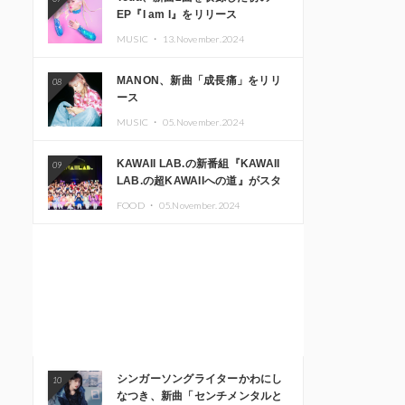
EP『I am I』をリリース
MUSIC ・
13.November.2024
MANON、新曲「成長痛」をリリ
08
ース
MUSIC ・
05.November.2024
KAWAII LAB.の新番組『KAWAII
09
LAB.の超KAWAIIへの道』がスタ
ート。KAWAII LAB.3周年記念公
FOOD ・
05.November.2024
演も開催決定
シンガーソングライターかわにし
10
なつき、新曲「センチメンタルと