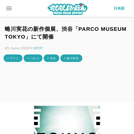
menu
日本語
蜷川実花の新作個展、渋谷「PARCO MUSEUM
TOKYO」にて開催
05.June.2020 |
SPOT
# アート
# パルコ
# 渋谷
# 蜷川実花