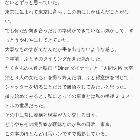
ないとずっと思っていた。
東京に生まれて東京に育ち，この街にしか住んだことがな
い。
でも何だか向き合うだけの準備ができていない気がして、ず
っとうやむやにしてきていた。
大事なものすぎてなんだか手を出せないような感じ。
２年前，ふとそのタイミングがきた気がした。
たくさんの人達と映画『Diner ダイナー』と『人間失格 太宰
治と３人の女たち』を撮り終えた頃、ふと得意技を封じて，
シャッターを切ることだけで勝負をしてみたいと思った。
撮り始めてみると，私にとっての東京とは私の半径２.３メー
トルの世界だった。
その中に常に虚構と現実が入り交じる日々。
どうやらその境界線が曖昧なのが私の日常、東京。
この本のほとんどは写ルンですで撮影している。