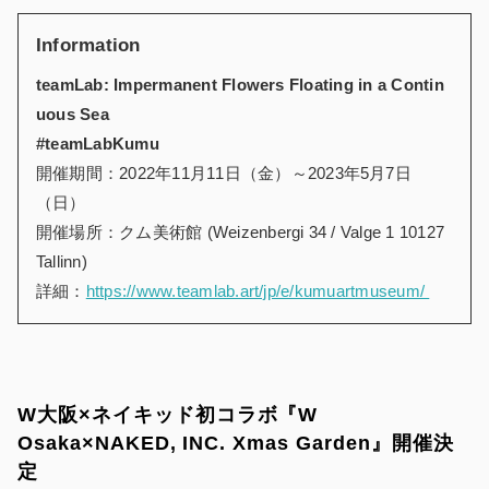
Information
teamLab: Impermanent Flowers Floating in a Contin
uous Sea
#teamLabKumu
開催期間：2022年11月11日（金）～2023年5月7日
（日）
開催場所：クム美術館 (Weizenbergi 34 / Valge 1 10127
Tallinn)
詳細：
https://www.teamlab.art/jp/e/kumuartmuseum/
W大阪×ネイキッド初コラボ『W
Osaka×NAKED, INC. Xmas Garden』開催決
定