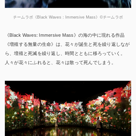
チームラボ《Black Waves：Immersive Mass》©チームラボ
《Black Waves: Immersive Mass》の海の中に現れる作品
《増殖する無量の生命》は、花々が誕生と死を繰り返しなが
ら、増殖と死滅を繰り返し、時間とともに移ろっていく。
人々が花々にふれると、花々は散って死んでしまう。