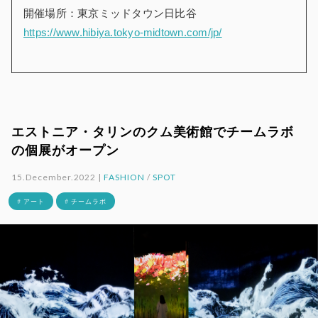
開催場所：東京ミッドタウン日比谷
https://www.hibiya.tokyo-midtown.com/jp/
エストニア・タリンのクム美術館でチームラボ
の個展がオープン
15.December.2022 |
FASHION
/
SPOT
# アート
# チームラボ