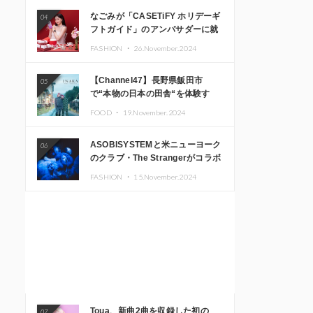
なごみが「CASETiFY ホリデーギ
04
フトガイド」のアンバサダーに就
任
FASHION ・
26.November.2024
【Channel47】長野県飯田市
05
で“本物の日本の田舎“を体験す
る、インバウンド向け旅行商品の
FOOD ・
19.November.2024
販売を開始
ASOBISYSTEMと米ニューヨーク
06
のクラブ・The Strangerがコラボ
レーション！ 「KAWAII
FASHION ・
15.November.2024
MONSTER CAFE」と
「SUSHIDELIC」のアイコンガー
ルたちがニューヨークで夢のステ
ージを披露
Toua、新曲2曲を収録した初の
07