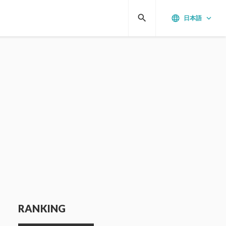
search
language
keyboard_arrow_down
日本語
RANKING