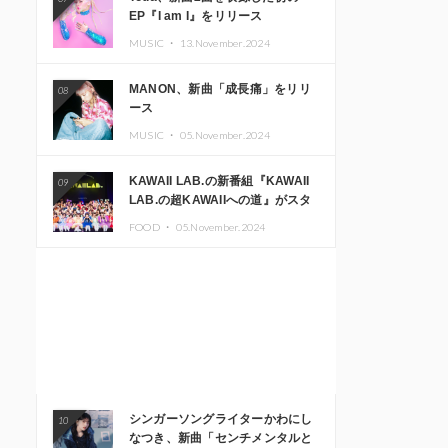
EP『I am I』をリリース
MUSIC ・
13.November.2024
MANON、新曲「成長痛」をリリ
08
ース
MUSIC ・
05.November.2024
KAWAII LAB.の新番組『KAWAII
09
LAB.の超KAWAIIへの道』がスタ
ート。KAWAII LAB.3周年記念公
FOOD ・
05.November.2024
演も開催決定
シンガーソングライターかわにし
10
なつき、新曲「センチメンタルと