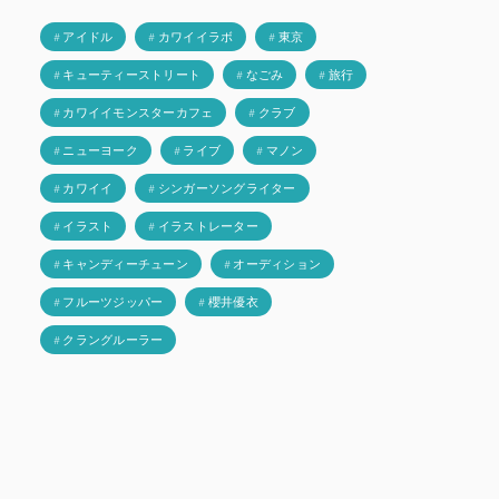
# アイドル
# カワイイラボ
# 東京
# キューティーストリート
# なごみ
# 旅行
# カワイイモンスターカフェ
# クラブ
# ニューヨーク
# ライブ
# マノン
# カワイイ
# シンガーソングライター
# イラスト
# イラストレーター
# キャンディーチューン
# オーディション
# フルーツジッパー
# 櫻井優衣
# クラングルーラー