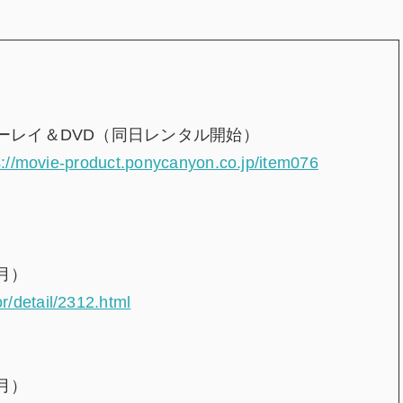
ルーレイ＆DVD（同日レンタル開始）
s://movie-product.ponycanyon.co.jp/item076
（月）
or/detail/2312.html
（月）