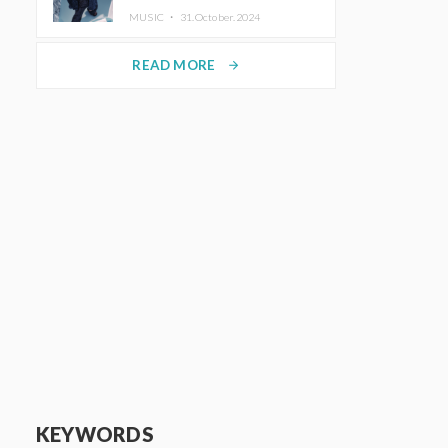
ホットコーヒー」をリリース
MUSIC ・
31.October.2024
READ MORE
arrow_forward
KEYWORDS