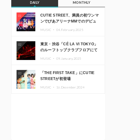
DAILY
MONTHLY
CUTIE STREET、満員の初ワンマ
01
ンでぴあアリーナMMでのデビュ
ー1周年ライブ開催を発表
MUSIC ・
04.February.2025
東京・渋谷「CÉ LA VI TOKYO」
02
のルーフトップクラブフロアにて
音楽イベント「Sky‘s The Limit」
MUSIC ・
09.January.2025
開催決定!! GREEN ASSASSIN
DOLLAR、JOMMY、
「THE FIRST TAKE」にCUTIE
03
Kza（FORCE OF NATURE）ら日
STREETが初登場
本を代表するDJ・クリエイターが
出演
MUSIC ・
16.December.2024