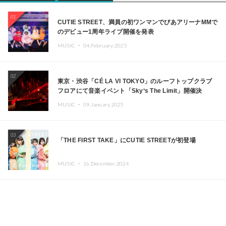
01
CUTIE STREET、満員の初ワンマンでぴあアリーナMMで
のデビュー1周年ライブ開催を発表
MUSIC ・
04.February.2025
02
東京・渋谷「CÉ LA VI TOKYO」のルーフトップクラブ
フロアにて音楽イベント「Sky‘s The Limit」開催決
定!! GREEN ASSASSIN DOLLAR、JOMMY、
MUSIC ・
09.January.2025
Kza（FORCE OF NATURE）ら日本を代表するDJ・クリ
エイターが出演
03
「THE FIRST TAKE」にCUTIE STREETが初登場
MUSIC ・
16.December.2024