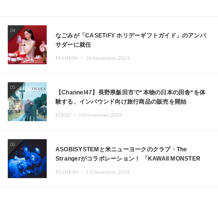
04
なごみが「CASETiFY ホリデーギフトガイド」のアンバ
サダーに就任
FASHION ・
26.November.2024
05
【Channel47】長野県飯田市で“本物の日本の田舎“を体
験する、インバウンド向け旅行商品の販売を開始
FOOD ・
19.November.2024
06
ASOBISYSTEMと米ニューヨークのクラブ・The
Strangerがコラボレーション！ 「KAWAII MONSTER
CAFE」と「SUSHIDELIC」のアイコンガールたちがニュ
FASHION ・
15.November.2024
ーヨークで夢のステージを披露