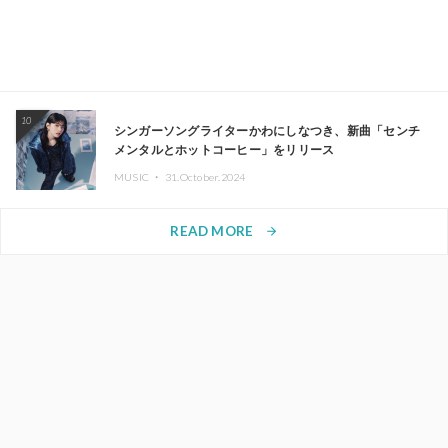
10
シンガーソングライターかわにしなつき、新曲「センチ
メンタルとホットコーヒー」をリリース
MUSIC ・
31.October.2024
READ MORE
arrow_forward