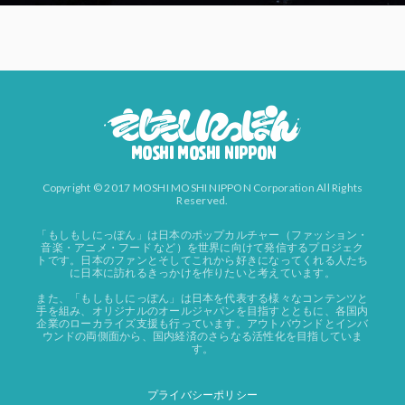
Copyright © 2017 MOSHI MOSHI NIPPON Corporation All Rights
Reserved.
「もしもしにっぽん」は日本のポップカルチャー（ファッション・
音楽・アニメ・フード など）を世界に向けて発信するプロジェク
トです。日本のファンとそしてこれから好きになってくれる人たち
に日本に訪れるきっかけを作りたいと考えています。
また、「もしもしにっぽん」は日本を代表する様々なコンテンツと
手を組み、オリジナルのオールジャパンを目指すとともに、各国内
企業のローカライズ支援も行っています。アウトバウンドとインバ
ウンドの両側面から、国内経済のさらなる活性化を目指していま
す。
プライバシーポリシー