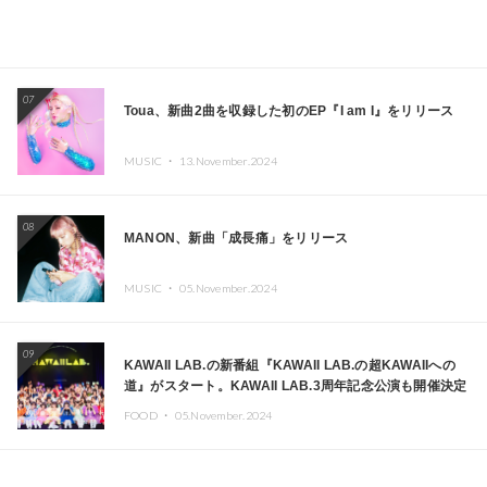
07
Toua、新曲2曲を収録した初のEP『I am I』をリリース
MUSIC ・
13.November.2024
08
MANON、新曲「成長痛」をリリース
MUSIC ・
05.November.2024
09
KAWAII LAB.の新番組『KAWAII LAB.の超KAWAIIへの
道』がスタート。KAWAII LAB.3周年記念公演も開催決定
FOOD ・
05.November.2024