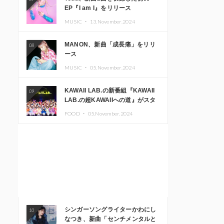
EP『I am I』をリリース
MUSIC ・
13.November.2024
MANON、新曲「成長痛」をリリ
08
ース
MUSIC ・
05.November.2024
KAWAII LAB.の新番組『KAWAII
09
LAB.の超KAWAIIへの道』がスタ
ート。KAWAII LAB.3周年記念公
FOOD ・
05.November.2024
演も開催決定
シンガーソングライターかわにし
10
なつき、新曲「センチメンタルと