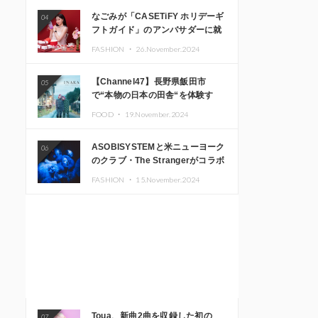
なごみが「CASETiFY ホリデーギ
04
フトガイド」のアンバサダーに就
任
FASHION ・
26.November.2024
【Channel47】長野県飯田市
05
で“本物の日本の田舎“を体験す
る、インバウンド向け旅行商品の
FOOD ・
19.November.2024
販売を開始
ASOBISYSTEMと米ニューヨーク
06
のクラブ・The Strangerがコラボ
レーション！ 「KAWAII
FASHION ・
15.November.2024
MONSTER CAFE」と
「SUSHIDELIC」のアイコンガー
ルたちがニューヨークで夢のステ
ージを披露
Toua、新曲2曲を収録した初の
07