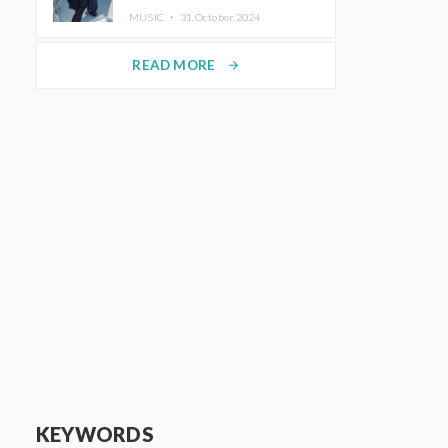
ホットコーヒー」をリリース
MUSIC ・
31.October.2024
READ MORE
arrow_forward
KEYWORDS