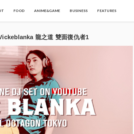
OT
FOOD
ANIME&GAME
BUSINESS
FEATURES
keblanka 龍之道 雙面復仇者1