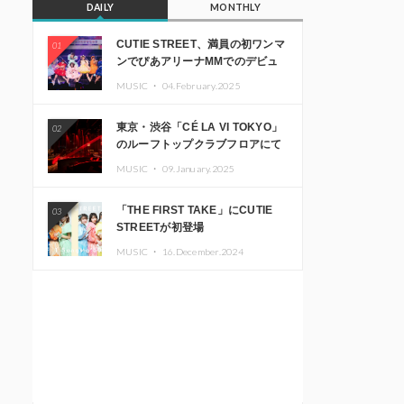
DAILY
MONTHLY
CUTIE STREET、満員の初ワンマ
01
ンでぴあアリーナMMでのデビュ
ー1周年ライブ開催を発表
MUSIC ・
04.February.2025
東京・渋谷「CÉ LA VI TOKYO」
02
のルーフトップクラブフロアにて
音楽イベント「Sky‘s The Limit」
MUSIC ・
09.January.2025
開催決定!! GREEN ASSASSIN
DOLLAR、JOMMY、
「THE FIRST TAKE」にCUTIE
03
Kza（FORCE OF NATURE）ら日
STREETが初登場
本を代表するDJ・クリエイターが
出演
MUSIC ・
16.December.2024