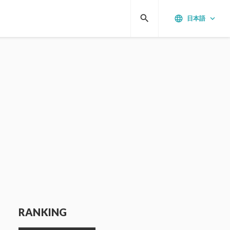
search
language
keyboard_arrow_down
日本語
RANKING