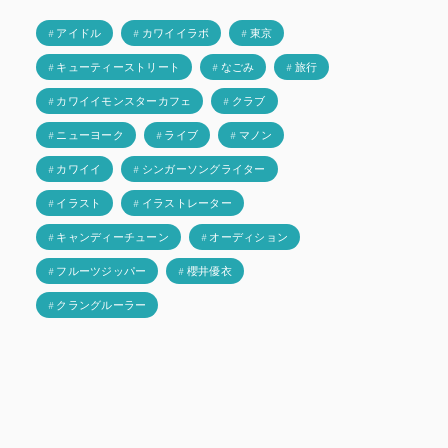
# アイドル
# カワイイラボ
# 東京
# キューティーストリート
# なごみ
# 旅行
# カワイイモンスターカフェ
# クラブ
# ニューヨーク
# ライブ
# マノン
# カワイイ
# シンガーソングライター
# イラスト
# イラストレーター
# キャンディーチューン
# オーディション
# フルーツジッパー
# 櫻井優衣
# クラングルーラー