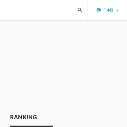
search
language
keyboard_arrow_down
日本語
RANKING