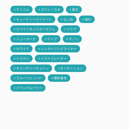
# アイドル
# カワイイラボ
# 東京
# キューティーストリート
# なごみ
# 旅行
# カワイイモンスターカフェ
# クラブ
# ニューヨーク
# ライブ
# マノン
# カワイイ
# シンガーソングライター
# イラスト
# イラストレーター
# キャンディーチューン
# オーディション
# フルーツジッパー
# 櫻井優衣
# クラングルーラー