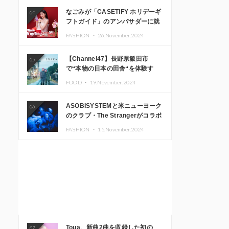
なごみが「CASETiFY ホリデーギ
04
フトガイド」のアンバサダーに就
任
FASHION ・
26.November.2024
【Channel47】長野県飯田市
05
で“本物の日本の田舎“を体験す
る、インバウンド向け旅行商品の
FOOD ・
19.November.2024
販売を開始
ASOBISYSTEMと米ニューヨーク
06
のクラブ・The Strangerがコラボ
レーション！ 「KAWAII
FASHION ・
15.November.2024
MONSTER CAFE」と
「SUSHIDELIC」のアイコンガー
ルたちがニューヨークで夢のステ
ージを披露
Toua、新曲2曲を収録した初の
07