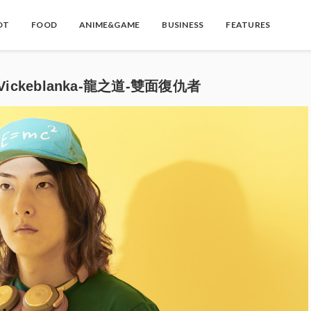
OT
FOOD
ANIME&GAME
BUSINESS
FEATURES
keblanka-龍之道-雙面復仇者