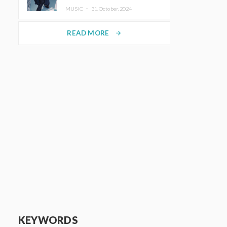
ホットコーヒー」をリリース
MUSIC ・
31.October.2024
READ MORE
arrow_forward
KEYWORDS