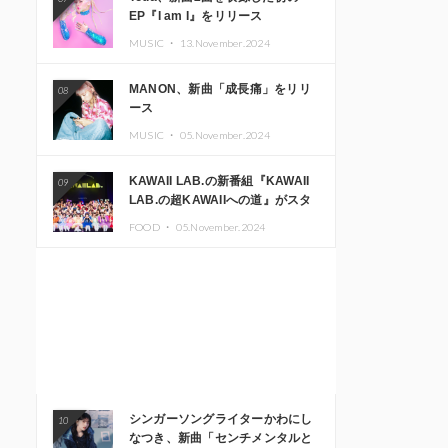
EP『I am I』をリリース
MUSIC ・
13.November.2024
MANON、新曲「成長痛」をリリ
08
ース
MUSIC ・
05.November.2024
KAWAII LAB.の新番組『KAWAII
09
LAB.の超KAWAIIへの道』がスタ
ート。KAWAII LAB.3周年記念公
FOOD ・
05.November.2024
演も開催決定
シンガーソングライターかわにし
10
なつき、新曲「センチメンタルと