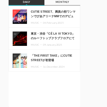
DAILY
MONTHLY
CUTIE STREET、満員の初ワンマ
01
ンでぴあアリーナMMでのデビュ
ー1周年ライブ開催を発表
MUSIC ・
04.February.2025
東京・渋谷「CÉ LA VI TOKYO」
02
のルーフトップクラブフロアにて
音楽イベント「Sky‘s The Limit」
MUSIC ・
09.January.2025
開催決定!! GREEN ASSASSIN
DOLLAR、JOMMY、
「THE FIRST TAKE」にCUTIE
03
Kza（FORCE OF NATURE）ら日
STREETが初登場
本を代表するDJ・クリエイターが
出演
MUSIC ・
16.December.2024