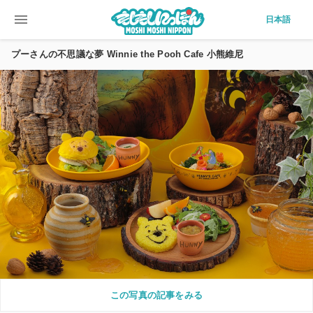
menu
日本語
プーさんの不思議な夢 Winnie the Pooh Cafe 小熊維尼
この写真の記事をみる