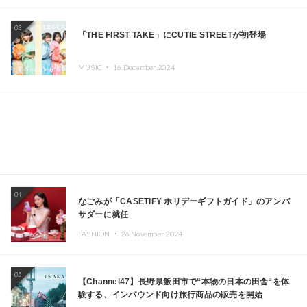
エイターが出演
03
「THE FIRST TAKE」にCUTIE STREETが初登場
MUSIC ・
16.December.2024
04
なごみが「CASETiFY ホリデーギフトガイド」のアンバ
サダーに就任
FASHION ・
26.November.2024
05
【Channel47】長野県飯田市で“本物の日本の田舎“を体
験する、インバウンド向け旅行商品の販売を開始