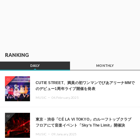
RANKING
DAILY
MONTHLY
01
CUTIE STREET、満員の初ワンマンでぴあアリーナMMで
のデビュー1周年ライブ開催を発表
MUSIC ・
04.February.2025
02
東京・渋谷「CÉ LA VI TOKYO」のルーフトップクラブ
フロアにて音楽イベント「Sky‘s The Limit」開催決
定!! GREEN ASSASSIN DOLLAR、JOMMY、
MUSIC ・
09.January.2025
Kza（FORCE OF NATURE）ら日本を代表するDJ・クリ