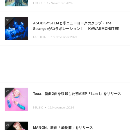
FOOD ・
19.November.2024
06
ASOBISYSTEMと米ニューヨークのクラブ・The
Strangerがコラボレーション！ 「KAWAII MONSTER
CAFE」と「SUSHIDELIC」のアイコンガールたちがニュ
FASHION ・
15.November.2024
ーヨークで夢のステージを披露
07
Toua、新曲2曲を収録した初のEP『I am I』をリリース
MUSIC ・
13.November.2024
08
MANON、新曲「成長痛」をリリース