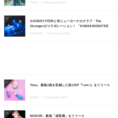
FOOD ・
19.November.2024
06
ASOBISYSTEMと米ニューヨークのクラブ・The
Strangerがコラボレーション！ 「KAWAII MONSTER
CAFE」と「SUSHIDELIC」のアイコンガールたちがニュ
FASHION ・
15.November.2024
ーヨークで夢のステージを披露
07
Toua、新曲2曲を収録した初のEP『I am I』をリリース
MUSIC ・
13.November.2024
08
MANON、新曲「成長痛」をリリース