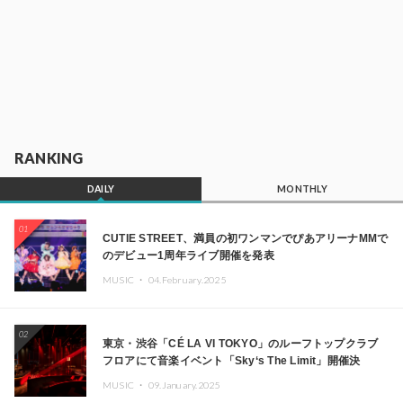
RANKING
DAILY
MONTHLY
01
CUTIE STREET、満員の初ワンマンでぴあアリーナMMで
のデビュー1周年ライブ開催を発表
MUSIC ・
04.February.2025
02
東京・渋谷「CÉ LA VI TOKYO」のルーフトップクラブ
フロアにて音楽イベント「Sky‘s The Limit」開催決
定!! GREEN ASSASSIN DOLLAR、JOMMY、
MUSIC ・
09.January.2025
Kza（FORCE OF NATURE）ら日本を代表するDJ・クリ