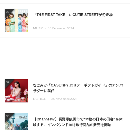
エイターが出演
03
「THE FIRST TAKE」にCUTIE STREETが初登場
MUSIC ・
16.December.2024
04
なごみが「CASETiFY ホリデーギフトガイド」のアンバ
サダーに就任
FASHION ・
26.November.2024
05
【Channel47】長野県飯田市で“本物の日本の田舎“を体
験する、インバウンド向け旅行商品の販売を開始