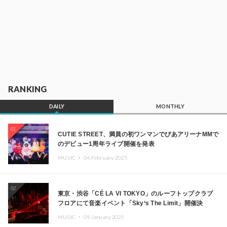
RANKING
DAILY
MONTHLY
01
CUTIE STREET、満員の初ワンマンでぴあアリーナMMで
のデビュー1周年ライブ開催を発表
MUSIC ・
04.February.2025
02
東京・渋谷「CÉ LA VI TOKYO」のルーフトップクラブ
フロアにて音楽イベント「Sky‘s The Limit」開催決
定!! GREEN ASSASSIN DOLLAR、JOMMY、
MUSIC ・
09.January.2025
Kza（FORCE OF NATURE）ら日本を代表するDJ・クリ