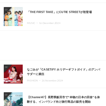
エイターが出演
03
「THE FIRST TAKE」にCUTIE STREETが初登場
MUSIC ・
16.December.2024
04
なごみが「CASETiFY ホリデーギフトガイド」のアンバ
サダーに就任
FASHION ・
26.November.2024
05
【Channel47】長野県飯田市で“本物の日本の田舎“を体
験する、インバウンド向け旅行商品の販売を開始