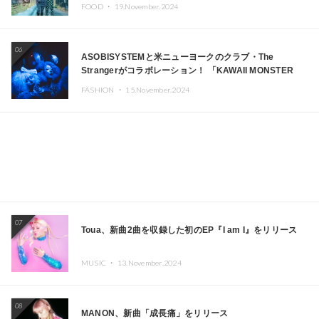
FOOD ・
19.November.2024
06
ASOBISYSTEMと米ニューヨークのクラブ・The
Strangerがコラボレーション！ 「KAWAII MONSTER
CAFE」と「SUSHIDELIC」のアイコンガールたちがニュ
FASHION ・
15.November.2024
ーヨークで夢のステージを披露
07
Toua、新曲2曲を収録した初のEP『I am I』をリリース
MUSIC ・
13.November.2024
08
MANON、新曲「成長痛」をリリース