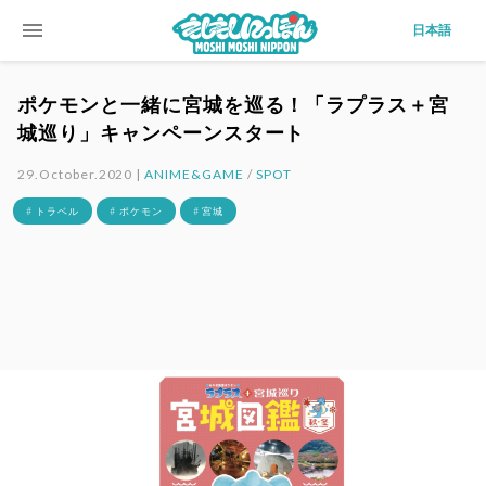
menu
日本語
ポケモンと一緒に宮城を巡る！「ラプラス＋宮
城巡り」キャンペーンスタート
29.October.2020 |
ANIME&GAME
/
SPOT
# トラベル
# ポケモン
# 宮城