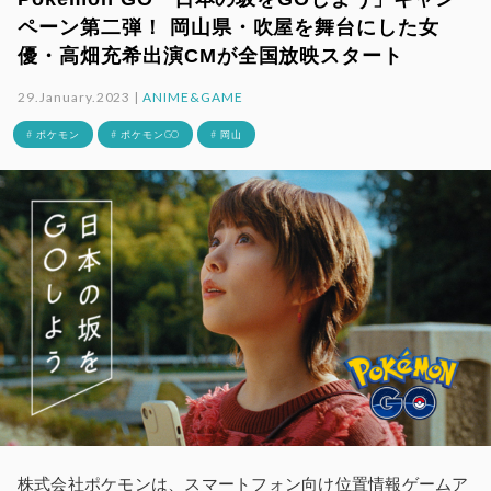
ペーン第二弾！ 岡山県・吹屋を舞台にした女
優・高畑充希出演CMが全国放映スタート
29.January.2023 |
ANIME&GAME
# ポケモン
# ポケモンGO
# 岡山
株式会社ポケモンは、スマートフォン向け位置情報ゲームア