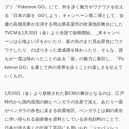
プリ『Pokémon GO』にて、外を歩く魅力やワクワクを伝え
る「日本の坂を GOしよう」キャンペーン第二弾として、女
優の高畑充希が出演する岡山県高梁市の吹屋地区舞台にした
TVCMを1月20日（金）より全国で放映開始。 _本キャンペ
ーンは心地よい汗をかいたり、坂の先のまだ見ぬ景色にワク
ワクしたり、のぼりきった達成感を味わったり。そんな、誰
もが一度は味わったことのある「坂」の魅力に着目し、『Po
kémon GO』を通じて外の世界を歩くことの楽しさを伝えて
いくもの。
1月20日（金）より放映された新CMの舞台となるのは、江戸
時代から国内屈指の銅とベンガラの生産で栄え、あたり一面
がベンガラの赤色に染まる吹屋地区。ベンガラとは銅の産出
に伴い得られる副産物を原料としている赤色顔料のことで、
日本が誇る多くの伝統工芸品にも用いられ「ジャパンレッ