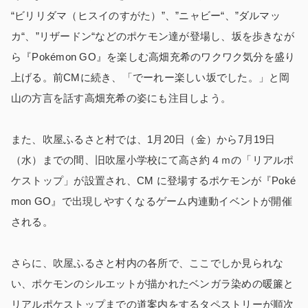
“ビリリダマ（ヒスイのすがた）”、”ニャビー“、”ダルマッ
カ“、”リザードン“などのポケモン達が登場し、坂を歩きなが
ら『Pokémon GO』を楽しむ高畑充希のワクワク気分を盛り
上げる。前CMに続き、「でーれー楽しい坂でした。」と岡
山の方言を話す高畑充希の姿にも注目しよう。
また、吹屋ふるさと村では、1月20日（金）から7月19日
（水）までの間、旧吹屋小学校にて高さ約４ｍの「リアルポ
ケストップ」が設置され、CM に登場するポケモンが『Poké
mon GO』で出現しやすくなるゲーム内連動イベントが開催
される。
さらに、吹屋ふるさと村内の各所で、ここでしか見られな
い、ポケモンのシルエットが描かれたベンガラ染めの暖簾と
リアルポケストップまでの道案内をするタペストリーが順次