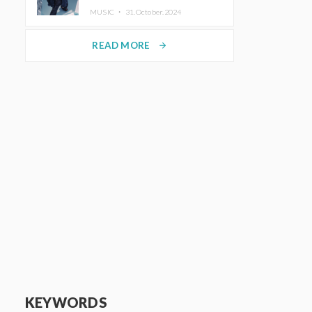
ホットコーヒー」をリリース
MUSIC ・
31.October.2024
READ MORE
arrow_forward
KEYWORDS