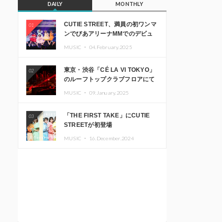
DAILY
MONTHLY
CUTIE STREET、満員の初ワンマ
01
ンでぴあアリーナMMでのデビュ
ー1周年ライブ開催を発表
MUSIC ・
04.February.2025
東京・渋谷「CÉ LA VI TOKYO」
02
のルーフトップクラブフロアにて
音楽イベント「Sky‘s The Limit」
MUSIC ・
09.January.2025
開催決定!! GREEN ASSASSIN
DOLLAR、JOMMY、
「THE FIRST TAKE」にCUTIE
03
Kza（FORCE OF NATURE）ら日
STREETが初登場
本を代表するDJ・クリエイターが
出演
MUSIC ・
16.December.2024