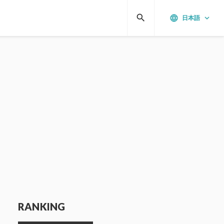
search
language
keyboard_arrow_down
日本語
RANKING