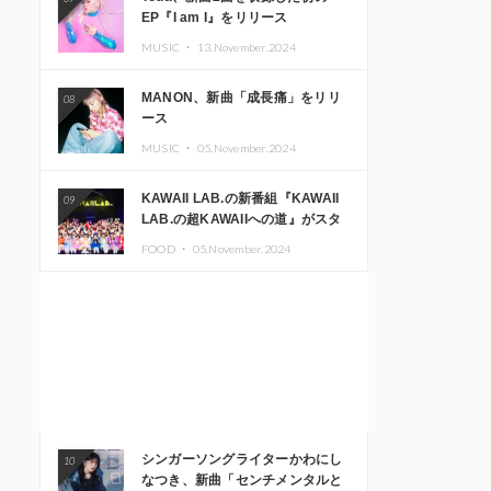
EP『I am I』をリリース
MUSIC ・
13.November.2024
MANON、新曲「成長痛」をリリ
08
ース
MUSIC ・
05.November.2024
KAWAII LAB.の新番組『KAWAII
09
LAB.の超KAWAIIへの道』がスタ
ート。KAWAII LAB.3周年記念公
FOOD ・
05.November.2024
演も開催決定
シンガーソングライターかわにし
10
なつき、新曲「センチメンタルと