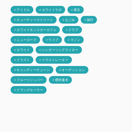
# アイドル
# カワイイラボ
# 東京
# キューティーストリート
# なごみ
# 旅行
# カワイイモンスターカフェ
# クラブ
# ニューヨーク
# ライブ
# マノン
# カワイイ
# シンガーソングライター
# イラスト
# イラストレーター
# キャンディーチューン
# オーディション
# フルーツジッパー
# 櫻井優衣
# クラングルーラー