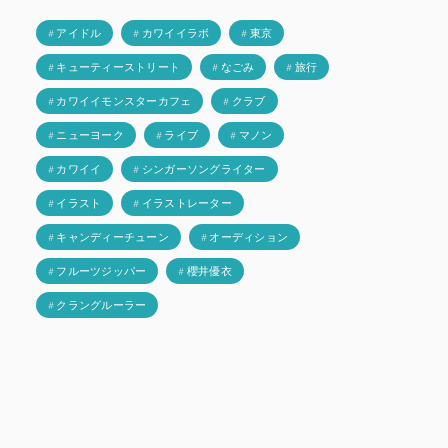
# アイドル
# カワイイラボ
# 東京
# キューティーストリート
# なごみ
# 旅行
# カワイイモンスターカフェ
# クラブ
# ニューヨーク
# ライブ
# マノン
# カワイイ
# シンガーソングライター
# イラスト
# イラストレーター
# キャンディーチューン
# オーディション
# フルーツジッパー
# 櫻井優衣
# クラングルーラー