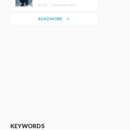
ホットコーヒー」をリリース
MUSIC ・
31.October.2024
READ MORE
arrow_forward
KEYWORDS