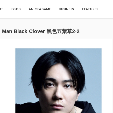
OT
FOOD
ANIME&GAME
BUSINESS
FEATURES
 Black Clover 黑色五葉草2-2