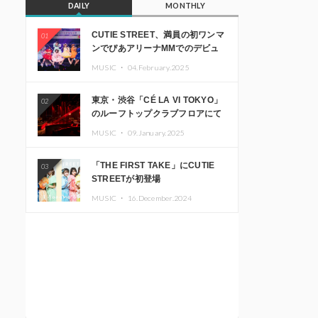
DAILY
MONTHLY
CUTIE STREET、満員の初ワンマ
01
ンでぴあアリーナMMでのデビュ
ー1周年ライブ開催を発表
MUSIC ・
04.February.2025
東京・渋谷「CÉ LA VI TOKYO」
02
のルーフトップクラブフロアにて
音楽イベント「Sky‘s The Limit」
MUSIC ・
09.January.2025
開催決定!! GREEN ASSASSIN
DOLLAR、JOMMY、
「THE FIRST TAKE」にCUTIE
03
Kza（FORCE OF NATURE）ら日
STREETが初登場
本を代表するDJ・クリエイターが
出演
MUSIC ・
16.December.2024