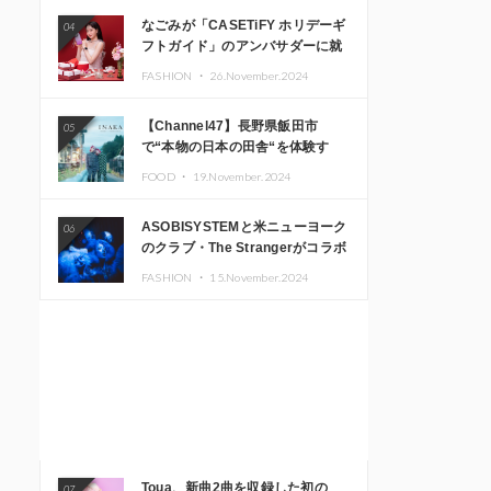
なごみが「CASETiFY ホリデーギ
04
フトガイド」のアンバサダーに就
任
FASHION ・
26.November.2024
【Channel47】長野県飯田市
05
で“本物の日本の田舎“を体験す
る、インバウンド向け旅行商品の
FOOD ・
19.November.2024
販売を開始
ASOBISYSTEMと米ニューヨーク
06
のクラブ・The Strangerがコラボ
レーション！ 「KAWAII
FASHION ・
15.November.2024
MONSTER CAFE」と
「SUSHIDELIC」のアイコンガー
ルたちがニューヨークで夢のステ
ージを披露
Toua、新曲2曲を収録した初の
07