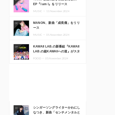
EP『I am I』をリリース
MUSIC ・
13.November.2024
MANON、新曲「成長痛」をリリ
08
ース
MUSIC ・
05.November.2024
KAWAII LAB.の新番組『KAWAII
09
LAB.の超KAWAIIへの道』がスタ
ート。KAWAII LAB.3周年記念公
FOOD ・
05.November.2024
演も開催決定
シンガーソングライターかわにし
10
なつき、新曲「センチメンタルと