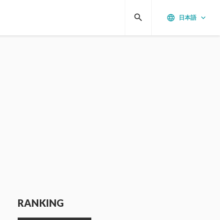
search
language
keyboard_arrow_down
日本語
RANKING