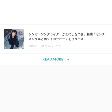
10
シンガーソングライターかわにしなつき、新曲「センチ
メンタルとホットコーヒー」をリリース
MUSIC ・
31.October.2024
READ MORE
arrow_forward