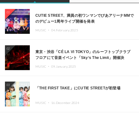
01
CUTIE STREET、満員の初ワンマンでぴあアリーナMMで
のデビュー1周年ライブ開催を発表
MUSIC ・
04.February.2025
02
東京・渋谷「CÉ LA VI TOKYO」のルーフトップクラブ
フロアにて音楽イベント「Sky‘s The Limit」開催決
定!! GREEN ASSASSIN DOLLAR、JOMMY、
MUSIC ・
09.January.2025
Kza（FORCE OF NATURE）ら日本を代表するDJ・クリ
エイターが出演
03
「THE FIRST TAKE」にCUTIE STREETが初登場
MUSIC ・
16.December.2024