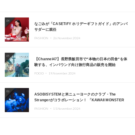
04
なごみが「CASETiFY ホリデーギフトガイド」のアンバ
サダーに就任
FASHION ・
26.November.2024
05
【Channel47】長野県飯田市で“本物の日本の田舎“を体
験する、インバウンド向け旅行商品の販売を開始
FOOD ・
19.November.2024
06
ASOBISYSTEMと米ニューヨークのクラブ・The
Strangerがコラボレーション！ 「KAWAII MONSTER
CAFE」と「SUSHIDELIC」のアイコンガールたちがニュ
FASHION ・
15.November.2024
ーヨークで夢のステージを披露