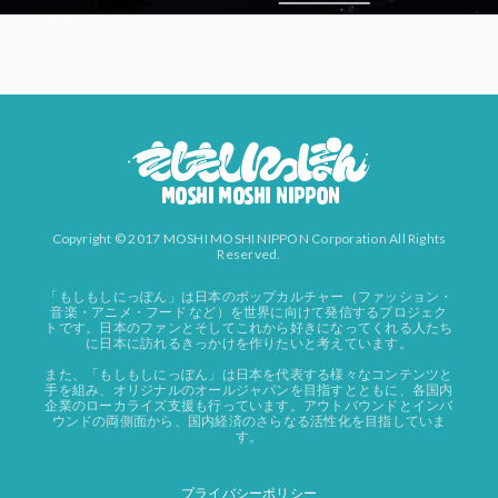
Copyright © 2017 MOSHI MOSHI NIPPON Corporation All Rights
Reserved.
「もしもしにっぽん」は日本のポップカルチャー（ファッション・
音楽・アニメ・フード など）を世界に向けて発信するプロジェク
トです。日本のファンとそしてこれから好きになってくれる人たち
に日本に訪れるきっかけを作りたいと考えています。
また、「もしもしにっぽん」は日本を代表する様々なコンテンツと
手を組み、オリジナルのオールジャパンを目指すとともに、各国内
企業のローカライズ支援も行っています。アウトバウンドとインバ
ウンドの両側面から、国内経済のさらなる活性化を目指していま
す。
プライバシーポリシー