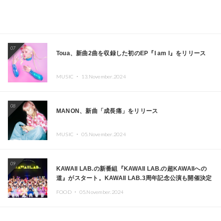
07
Toua、新曲2曲を収録した初のEP『I am I』をリリース
MUSIC ・
13.November.2024
08
MANON、新曲「成長痛」をリリース
MUSIC ・
05.November.2024
09
KAWAII LAB.の新番組『KAWAII LAB.の超KAWAIIへの
道』がスタート。KAWAII LAB.3周年記念公演も開催決定
FOOD ・
05.November.2024