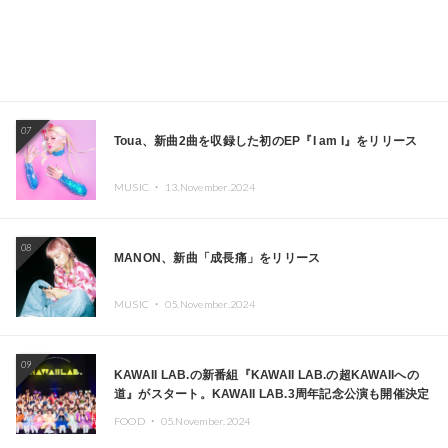
07
Toua、新曲2曲を収録した初のEP『I am I』をリリース
MUSIC ・
13.November.2024
08
MANON、新曲「成長痛」をリリース
MUSIC ・
05.November.2024
09
KAWAII LAB.の新番組『KAWAII LAB.の超KAWAIIへの
道』がスタート。KAWAII LAB.3周年記念公演も開催決定
FOOD ・
05.November.2024