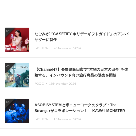
04
なごみが「CASETiFY ホリデーギフトガイド」のアンバ
サダーに就任
FASHION ・
26.November.2024
05
【Channel47】長野県飯田市で“本物の日本の田舎“を体
験する、インバウンド向け旅行商品の販売を開始
FOOD ・
19.November.2024
06
ASOBISYSTEMと米ニューヨークのクラブ・The
Strangerがコラボレーション！ 「KAWAII MONSTER
CAFE」と「SUSHIDELIC」のアイコンガールたちがニュ
FASHION ・
15.November.2024
ーヨークで夢のステージを披露