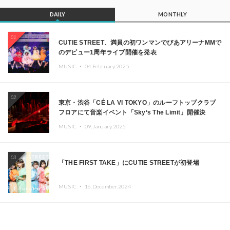
DAILY
MONTHLY
01
CUTIE STREET、満員の初ワンマンでぴあアリーナMMで
のデビュー1周年ライブ開催を発表
MUSIC ・
04.February.2025
02
東京・渋谷「CÉ LA VI TOKYO」のルーフトップクラブ
フロアにて音楽イベント「Sky‘s The Limit」開催決
定!! GREEN ASSASSIN DOLLAR、JOMMY、
MUSIC ・
09.January.2025
Kza（FORCE OF NATURE）ら日本を代表するDJ・クリ
エイターが出演
03
「THE FIRST TAKE」にCUTIE STREETが初登場
MUSIC ・
16.December.2024