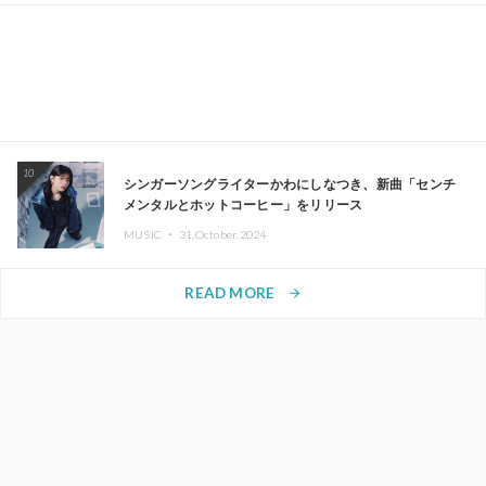
10
シンガーソングライターかわにしなつき、新曲「センチ
メンタルとホットコーヒー」をリリース
MUSIC ・
31.October.2024
READ MORE
arrow_forward