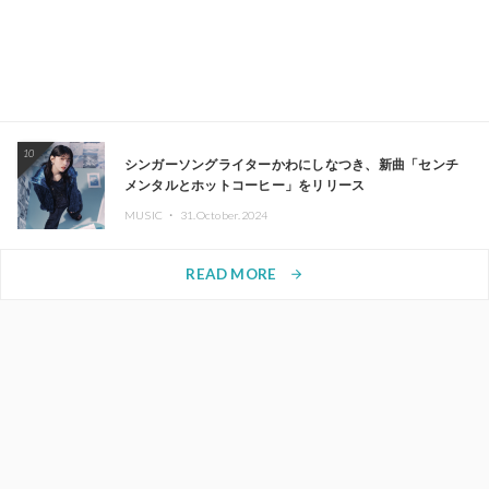
10
シンガーソングライターかわにしなつき、新曲「センチ
メンタルとホットコーヒー」をリリース
MUSIC ・
31.October.2024
READ MORE
arrow_forward