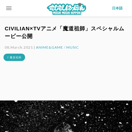
menu
日本語
CIVILIAN×TVアニメ「魔道祖師」スペシャルム
ービー公開
08.March.2021 |
ANIME&GAME
/
MUSIC
# 魔道祖師