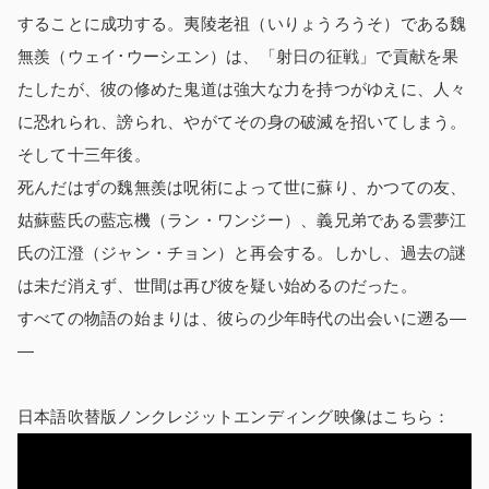
することに成功する。夷陵老祖（いりょうろうそ）である魏
無羨（ウェイ･ウーシエン）は、「射日の征戦」で貢献を果
たしたが、彼の修めた鬼道は強大な力を持つがゆえに、人々
に恐れられ、謗られ、やがてその身の破滅を招いてしまう。
そして十三年後。
死んだはずの魏無羨は呪術によって世に蘇り、かつての友、
姑蘇藍氏の藍忘機（ラン・ワンジー）、義兄弟である雲夢江
氏の江澄（ジャン・チョン）と再会する。しかし、過去の謎
は未だ消えず、世間は再び彼を疑い始めるのだった。
すべての物語の始まりは、彼らの少年時代の出会いに遡る―
―
日本語吹替版ノンクレジットエンディング映像はこちら：