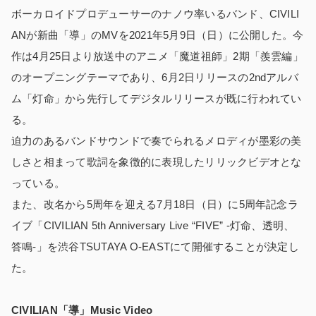
ボーカロイドプロデューサーのナノウ率いるバンド、CIVILI
ANが新曲「導」のMVを2021年5月9日（日）に公開した。今
作は4月25日より放送中のアニメ「魔道祖師」2期「羨雲編」
のオープニングテーマであり、6月2日リリースの2ndアルバ
ム「灯命」から先行してデジタルリリースが既に行われてい
る。
迫力のあるバンドサウンドで奏でられるメロディが墨彩の美
しさと相まって歌詞を象徴的に表現したリリックビデオとな
っている。
また、改名から5周年を迎える7月18日（日）に5周年記念ラ
イブ「CIVILIAN 5th Anniversary Live “FIVE” -灯命、透明、
答鳴-」を渋谷TSUTAYA O-EASTにて開催することが決定し
た。
CIVILIAN「導」Music Video