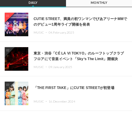
DAILY
MONTHLY
01
CUTIE STREET、満員の初ワンマンでぴあアリーナMMで
のデビュー1周年ライブ開催を発表
MUSIC ・
04.February.2025
02
東京・渋谷「CÉ LA VI TOKYO」のルーフトップクラブ
フロアにて音楽イベント「Sky‘s The Limit」開催決
定!! GREEN ASSASSIN DOLLAR、JOMMY、
MUSIC ・
09.January.2025
Kza（FORCE OF NATURE）ら日本を代表するDJ・クリ
エイターが出演
03
「THE FIRST TAKE」にCUTIE STREETが初登場
MUSIC ・
16.December.2024