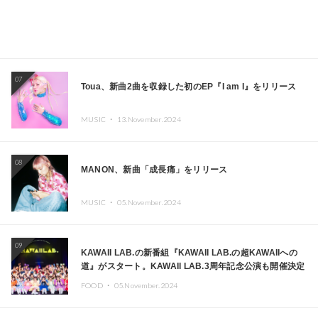
07
Toua、新曲2曲を収録した初のEP『I am I』をリリース
MUSIC ・
13.November.2024
08
MANON、新曲「成長痛」をリリース
MUSIC ・
05.November.2024
09
KAWAII LAB.の新番組『KAWAII LAB.の超KAWAIIへの
道』がスタート。KAWAII LAB.3周年記念公演も開催決定
FOOD ・
05.November.2024