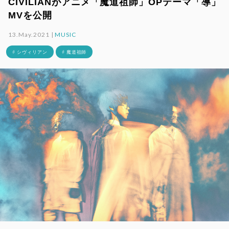
CIVILIANがアニメ「魔道祖師」OPテーマ「導」
MVを公開
13.May.2021 |
MUSIC
# シヴィリアン
# 魔道祖師