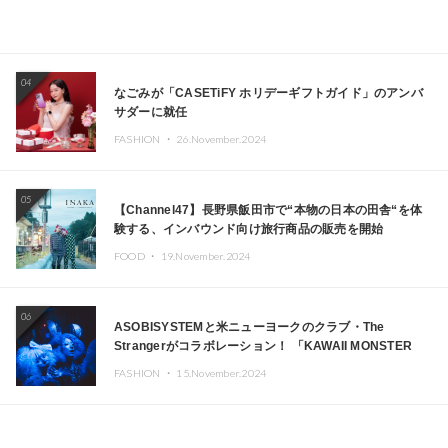
04
なごみが「CASETiFY ホリデーギフトガイド」のアンバ
サダーに就任
FASHION ・
26.November.2024
05
【Channel47】長野県飯田市で“本物の日本の田舎“を体
験する、インバウンド向け旅行商品の販売を開始
FOOD ・
19.November.2024
06
ASOBISYSTEMと米ニューヨークのクラブ・The
Strangerがコラボレーション！ 「KAWAII MONSTER
CAFE」と「SUSHIDELIC」のアイコンガールたちがニュ
FASHION ・
15.November.2024
ーヨークで夢のステージを披露