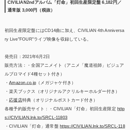
CIVILIAN2ndアルバム「灯命」初回生産限定盤 6,182円／
通常版 3,000円（税抜）
初回生産限定盤にはCD14曲に加え、CIVILIAN 4th Anniversa
ry Live”FOUR”ライブ映像を収録している。
発売日：2021年6月2日
販売方法：・全国アニメイト（アニメ「魔道祖師」ビジュア
ルブロマイド4種セット付き）
・
Amazon.co.jp
（メガジャケ付き）
・楽天ブックス（オリジナルアクリルキーホルダー付き）
・
応援店
特典（オリジナルポストカード付き）
各種予約販売サイト：・CIVILIAN「灯命」初回生産限定
http
s://CIVILIAN.lnk.to/SRCL-11803
・CIVILIAN「灯命」通常盤
https://CIVILIAN.lnk.to/SRCL-118