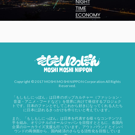
Copyright © 2017 MOSHI MOSHI NIPPON Corporation All Rights
Reserved.
「もしもしにっぽん」は日本のポップカルチャー（ファッション・
音楽・アニメ・フード など）を世界に向けて発信するプロジェク
トです。日本のファンとそしてこれから好きになってくれる人たち
に日本に訪れるきっかけを作りたいと考えています。
また、「もしもしにっぽん」は日本を代表する様々なコンテンツと
手を組み、オリジナルのオールジャパンを目指すとともに、各国内
企業のローカライズ支援も行っています。アウトバウンドとインバ
ウンドの両側面から、国内経済のさらなる活性化を目指していま