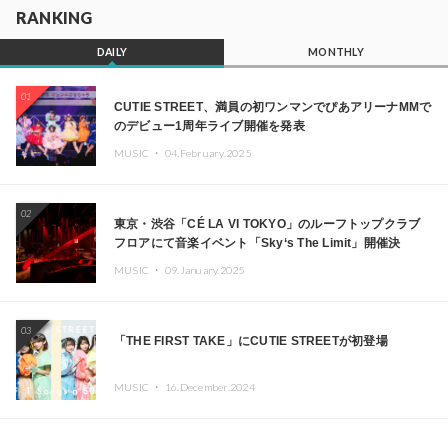
RANKING
DAILY
MONTHLY
01
CUTIE STREET、満員の初ワンマンでぴあアリーナMMで
のデビュー1周年ライブ開催を発表
MUSIC ・
04.February.2025
02
東京・渋谷「CÉ LA VI TOKYO」のルーフトップクラブ
フロアにて音楽イベント「Sky‘s The Limit」開催決
定!! GREEN ASSASSIN DOLLAR、JOMMY、
MUSIC ・
09.January.2025
Kza（FORCE OF NATURE）ら日本を代表するDJ・クリ
エイターが出演
03
「THE FIRST TAKE」にCUTIE STREETが初登場
MUSIC ・
16.December.2024