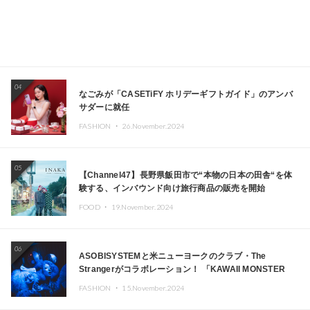
04
なごみが「CASETiFY ホリデーギフトガイド」のアンバ
サダーに就任
FASHION ・
26.November.2024
05
【Channel47】長野県飯田市で“本物の日本の田舎“を体
験する、インバウンド向け旅行商品の販売を開始
FOOD ・
19.November.2024
06
ASOBISYSTEMと米ニューヨークのクラブ・The
Strangerがコラボレーション！ 「KAWAII MONSTER
CAFE」と「SUSHIDELIC」のアイコンガールたちがニュ
FASHION ・
15.November.2024
ーヨークで夢のステージを披露