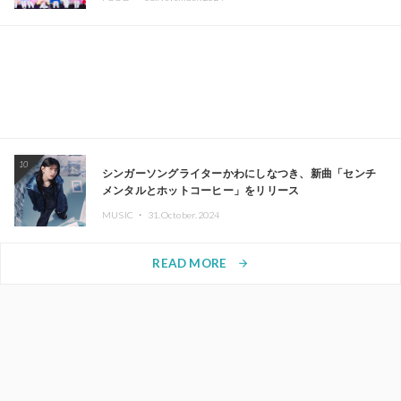
10
シンガーソングライターかわにしなつき、新曲「センチ
メンタルとホットコーヒー」をリリース
MUSIC ・
31.October.2024
READ MORE
arrow_forward