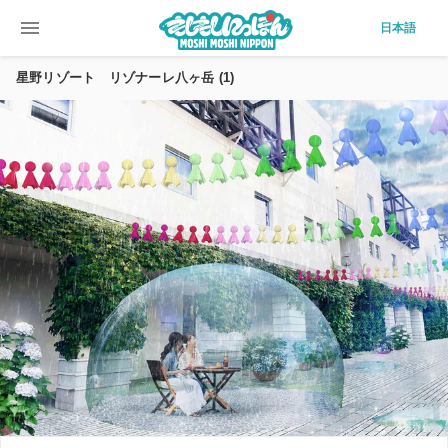
menu
日本語
星野リゾート リゾナーレ八ヶ岳 (1)