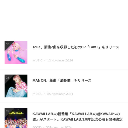
07
Toua、新曲2曲を収録した初のEP『I am I』をリリース
MUSIC ・
13.November.2024
08
MANON、新曲「成長痛」をリリース
MUSIC ・
05.November.2024
09
KAWAII LAB.の新番組『KAWAII LAB.の超KAWAIIへの
道』がスタート。KAWAII LAB.3周年記念公演も開催決定
FOOD ・
05.November.2024