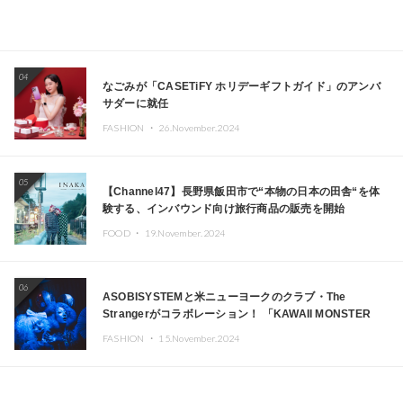
04
なごみが「CASETiFY ホリデーギフトガイド」のアンバ
サダーに就任
FASHION ・
26.November.2024
05
【Channel47】長野県飯田市で“本物の日本の田舎“を体
験する、インバウンド向け旅行商品の販売を開始
FOOD ・
19.November.2024
06
ASOBISYSTEMと米ニューヨークのクラブ・The
Strangerがコラボレーション！ 「KAWAII MONSTER
CAFE」と「SUSHIDELIC」のアイコンガールたちがニュ
FASHION ・
15.November.2024
ーヨークで夢のステージを披露