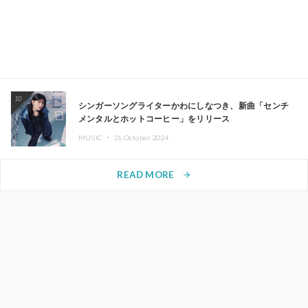
10
シンガーソングライターかわにしなつき、新曲「センチ
メンタルとホットコーヒー」をリリース
MUSIC ・
31.October.2024
READ MORE
arrow_forward