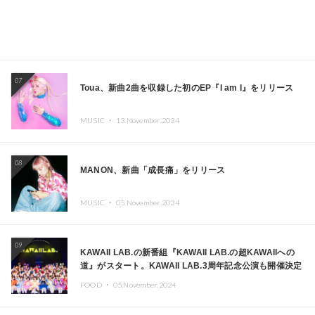
07
Toua、新曲2曲を収録した初のEP『I am I』をリリース
MUSIC ・
13.November.2024
08
MANON、新曲「成長痛」をリリース
MUSIC ・
05.November.2024
09
KAWAII LAB.の新番組『KAWAII LAB.の超KAWAIIへの
道』がスタート。KAWAII LAB.3周年記念公演も開催決定
FOOD ・
05.November.2024