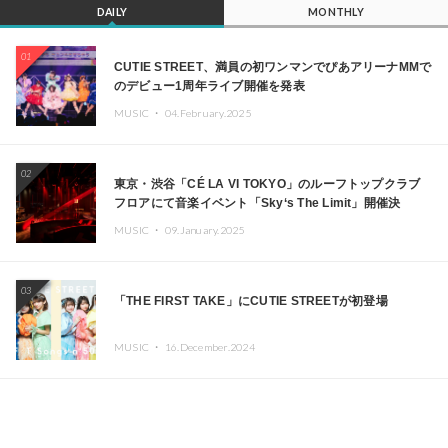
DAILY
MONTHLY
01
CUTIE STREET、満員の初ワンマンでぴあアリーナMMで
のデビュー1周年ライブ開催を発表
MUSIC ・
04.February.2025
02
東京・渋谷「CÉ LA VI TOKYO」のルーフトップクラブ
フロアにて音楽イベント「Sky‘s The Limit」開催決
定!! GREEN ASSASSIN DOLLAR、JOMMY、
MUSIC ・
09.January.2025
Kza（FORCE OF NATURE）ら日本を代表するDJ・クリ
エイターが出演
03
「THE FIRST TAKE」にCUTIE STREETが初登場
MUSIC ・
16.December.2024