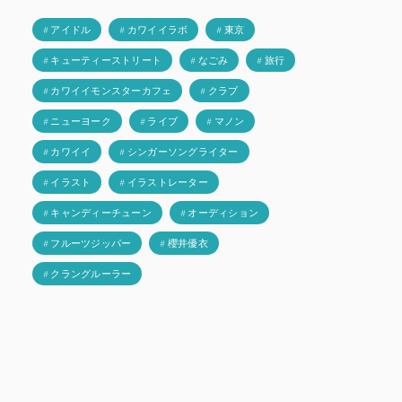
# アイドル
# カワイイラボ
# 東京
# キューティーストリート
# なごみ
# 旅行
# カワイイモンスターカフェ
# クラブ
# ニューヨーク
# ライブ
# マノン
# カワイイ
# シンガーソングライター
# イラスト
# イラストレーター
# キャンディーチューン
# オーディション
# フルーツジッパー
# 櫻井優衣
# クラングルーラー