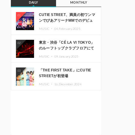
DAILY
MONTHLY
CUTIE STREET、満員の初ワンマ
01
ンでぴあアリーナMMでのデビュ
ー1周年ライブ開催を発表
MUSIC ・
04.February.2025
東京・渋谷「CÉ LA VI TOKYO」
02
のルーフトップクラブフロアにて
音楽イベント「Sky‘s The Limit」
MUSIC ・
09.January.2025
開催決定!! GREEN ASSASSIN
DOLLAR、JOMMY、
「THE FIRST TAKE」にCUTIE
03
Kza（FORCE OF NATURE）ら日
STREETが初登場
本を代表するDJ・クリエイターが
出演
MUSIC ・
16.December.2024