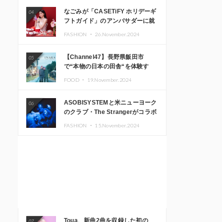
なごみが「CASETiFY ホリデーギ
04
フトガイド」のアンバサダーに就
任
FASHION ・
26.November.2024
【Channel47】長野県飯田市
05
で“本物の日本の田舎“を体験す
る、インバウンド向け旅行商品の
FOOD ・
19.November.2024
販売を開始
ASOBISYSTEMと米ニューヨーク
06
のクラブ・The Strangerがコラボ
レーション！ 「KAWAII
FASHION ・
15.November.2024
MONSTER CAFE」と
「SUSHIDELIC」のアイコンガー
ルたちがニューヨークで夢のステ
ージを披露
Toua、新曲2曲を収録した初の
07