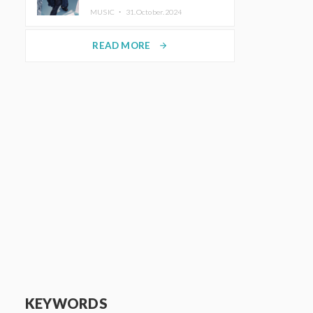
ホットコーヒー」をリリース
MUSIC ・
31.October.2024
READ MORE
arrow_forward
KEYWORDS