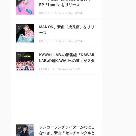
EP『I am I』をリリース
MUSIC ・
13.November.2024
MANON、新曲「成長痛」をリリ
08
ース
MUSIC ・
05.November.2024
KAWAII LAB.の新番組『KAWAII
09
LAB.の超KAWAIIへの道』がスタ
ート。KAWAII LAB.3周年記念公
FOOD ・
05.November.2024
演も開催決定
シンガーソングライターかわにし
10
なつき、新曲「センチメンタルと