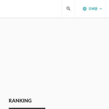
search
language
keyboard_arrow_down
日本語
RANKING