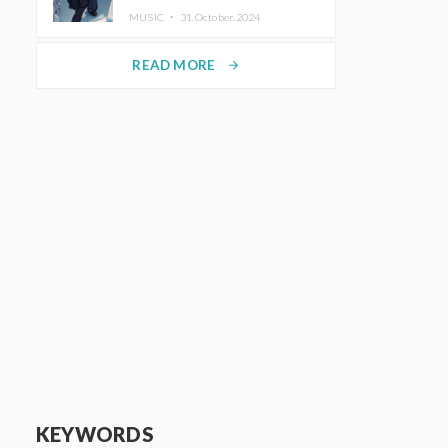
ホットコーヒー」をリリース
MUSIC ・
31.October.2024
READ MORE
arrow_forward
KEYWORDS