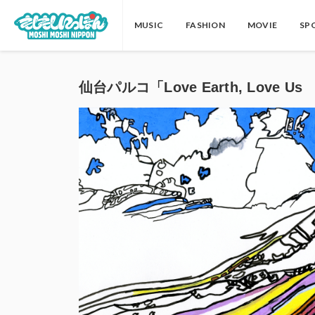
MUSIC
FASHION
MOVIE
SP
仙台パルコ「Love Earth, Lov