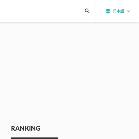
search
language
keyboard_arrow_down
日本語
RANKING