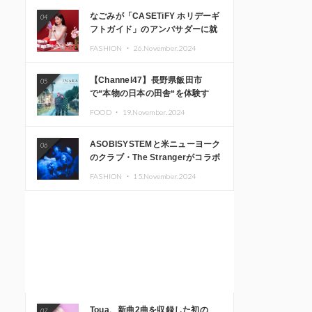
なごみが「CASETiFY ホリデーギ
04
フトガイド」のアンバサダーに就
任
FASHION ・
26.November.2024
【Channel47】長野県飯田市
05
で“本物の日本の田舎“を体験す
る、インバウンド向け旅行商品の
FOOD ・
19.November.2024
販売を開始
ASOBISYSTEMと米ニューヨーク
06
のクラブ・The Strangerがコラボ
レーション！ 「KAWAII
FASHION ・
15.November.2024
MONSTER CAFE」と
「SUSHIDELIC」のアイコンガー
ルたちがニューヨークで夢のステ
ージを披露
Toua、新曲2曲を収録した初の
07