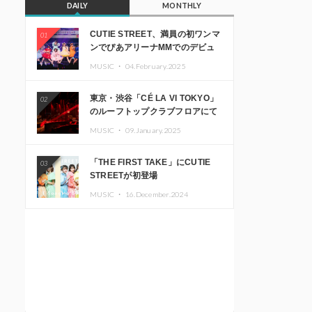
DAILY
MONTHLY
CUTIE STREET、満員の初ワンマ
01
ンでぴあアリーナMMでのデビュ
ー1周年ライブ開催を発表
MUSIC ・
04.February.2025
東京・渋谷「CÉ LA VI TOKYO」
02
のルーフトップクラブフロアにて
音楽イベント「Sky‘s The Limit」
MUSIC ・
09.January.2025
開催決定!! GREEN ASSASSIN
DOLLAR、JOMMY、
「THE FIRST TAKE」にCUTIE
03
Kza（FORCE OF NATURE）ら日
STREETが初登場
本を代表するDJ・クリエイターが
出演
MUSIC ・
16.December.2024