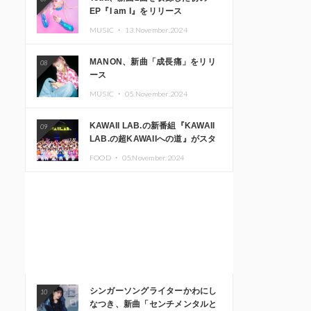
EP『I am I』をリリース
MUSIC ・
13.November.2024
MANON、新曲「成長痛」をリリ
08
ース
MUSIC ・
05.November.2024
KAWAII LAB.の新番組『KAWAII
09
LAB.の超KAWAIIへの道』がスタ
ート。KAWAII LAB.3周年記念公
FOOD ・
05.November.2024
演も開催決定
シンガーソングライターかわにし
10
なつき、新曲「センチメンタルと