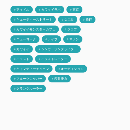
# アイドル
# カワイイラボ
# 東京
# キューティーストリート
# なごみ
# 旅行
# カワイイモンスターカフェ
# クラブ
# ニューヨーク
# ライブ
# マノン
# カワイイ
# シンガーソングライター
# イラスト
# イラストレーター
# キャンディーチューン
# オーディション
# フルーツジッパー
# 櫻井優衣
# クラングルーラー