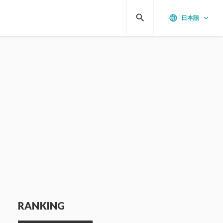
search
language
keyboard_arrow_down
日本語
RANKING