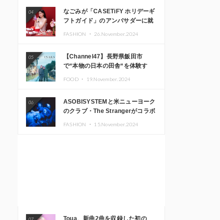
なごみが「CASETiFY ホリデーギ
04
フトガイド」のアンバサダーに就
任
FASHION ・
26.November.2024
【Channel47】長野県飯田市
05
で“本物の日本の田舎“を体験す
る、インバウンド向け旅行商品の
FOOD ・
19.November.2024
販売を開始
ASOBISYSTEMと米ニューヨーク
06
のクラブ・The Strangerがコラボ
レーション！ 「KAWAII
FASHION ・
15.November.2024
MONSTER CAFE」と
「SUSHIDELIC」のアイコンガー
ルたちがニューヨークで夢のステ
ージを披露
Toua、新曲2曲を収録した初の
07