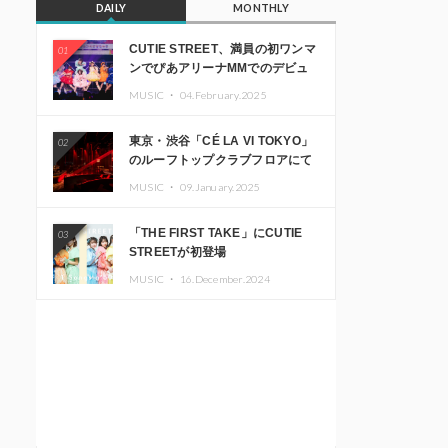
DAILY
MONTHLY
CUTIE STREET、満員の初ワンマ
01
ンでぴあアリーナMMでのデビュ
ー1周年ライブ開催を発表
MUSIC ・
04.February.2025
東京・渋谷「CÉ LA VI TOKYO」
02
のルーフトップクラブフロアにて
音楽イベント「Sky‘s The Limit」
MUSIC ・
09.January.2025
開催決定!! GREEN ASSASSIN
DOLLAR、JOMMY、
「THE FIRST TAKE」にCUTIE
03
Kza（FORCE OF NATURE）ら日
STREETが初登場
本を代表するDJ・クリエイターが
出演
MUSIC ・
16.December.2024