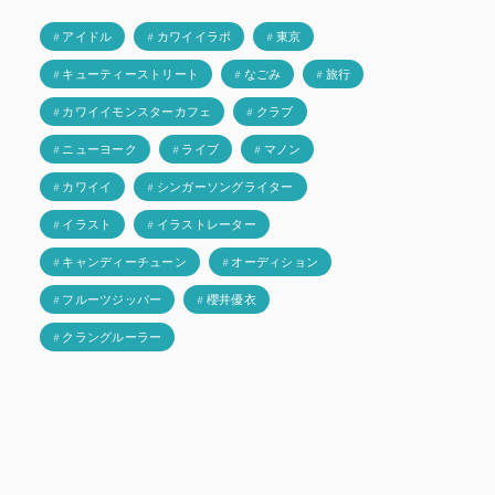
# アイドル
# カワイイラボ
# 東京
# キューティーストリート
# なごみ
# 旅行
# カワイイモンスターカフェ
# クラブ
# ニューヨーク
# ライブ
# マノン
# カワイイ
# シンガーソングライター
# イラスト
# イラストレーター
# キャンディーチューン
# オーディション
# フルーツジッパー
# 櫻井優衣
# クラングルーラー