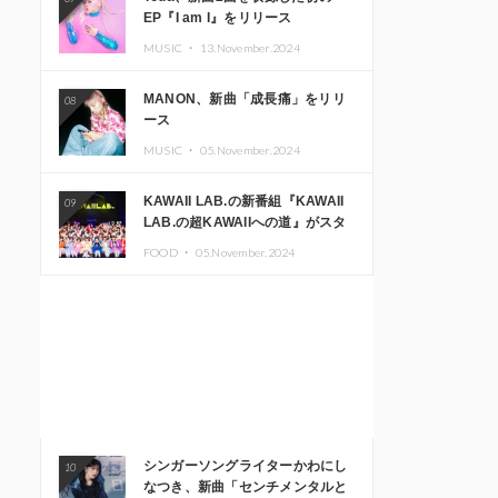
EP『I am I』をリリース
MUSIC ・
13.November.2024
MANON、新曲「成長痛」をリリ
08
ース
MUSIC ・
05.November.2024
KAWAII LAB.の新番組『KAWAII
09
LAB.の超KAWAIIへの道』がスタ
ート。KAWAII LAB.3周年記念公
FOOD ・
05.November.2024
演も開催決定
シンガーソングライターかわにし
10
なつき、新曲「センチメンタルと