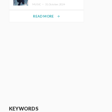
ホットコーヒー」をリリース
MUSIC ・
31.October.2024
READ MORE
arrow_forward
KEYWORDS