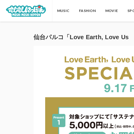
MUSIC
FASHION
MOVIE
SP
仙台パルコ「Love Earth, Lov