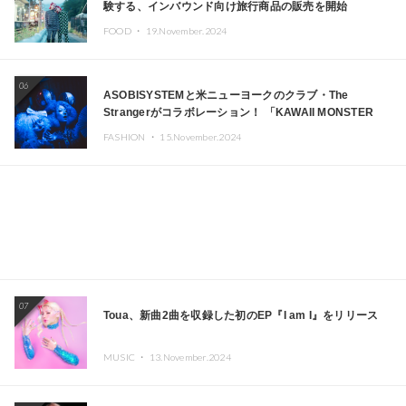
験する、インバウンド向け旅行商品の販売を開始
FOOD ・
19.November.2024
06
ASOBISYSTEMと米ニューヨークのクラブ・The
Strangerがコラボレーション！ 「KAWAII MONSTER
CAFE」と「SUSHIDELIC」のアイコンガールたちがニュ
FASHION ・
15.November.2024
ーヨークで夢のステージを披露
07
Toua、新曲2曲を収録した初のEP『I am I』をリリース
MUSIC ・
13.November.2024