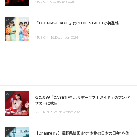
MUSIC ・
09.January.2025
Kza（FORCE OF NATURE）ら日本を代表するDJ・クリ
エイターが出演
03
「THE FIRST TAKE」にCUTIE STREETが初登場
MUSIC ・
16.December.2024
04
なごみが「CASETiFY ホリデーギフトガイド」のアンバ
サダーに就任
FASHION ・
26.November.2024
05
【Channel47】長野県飯田市で“本物の日本の田舎“を体