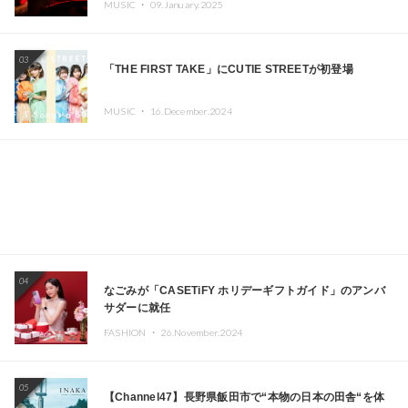
MUSIC ・
09.January.2025
Kza（FORCE OF NATURE）ら日本を代表するDJ・クリ
エイターが出演
03
「THE FIRST TAKE」にCUTIE STREETが初登場
MUSIC ・
16.December.2024
04
なごみが「CASETiFY ホリデーギフトガイド」のアンバ
サダーに就任
FASHION ・
26.November.2024
05
【Channel47】長野県飯田市で“本物の日本の田舎“を体