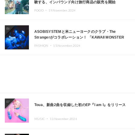
験する、インバウンド向け旅行商品の販売を開始
FOOD ・
19.November.2024
06
ASOBISYSTEMと米ニューヨークのクラブ・The
Strangerがコラボレーション！ 「KAWAII MONSTER
CAFE」と「SUSHIDELIC」のアイコンガールたちがニュ
FASHION ・
15.November.2024
ーヨークで夢のステージを披露
07
Toua、新曲2曲を収録した初のEP『I am I』をリリース
MUSIC ・
13.November.2024