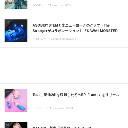
FOOD ・
19.November.2024
06
ASOBISYSTEMと米ニューヨークのクラブ・The
Strangerがコラボレーション！ 「KAWAII MONSTER
CAFE」と「SUSHIDELIC」のアイコンガールたちがニュ
FASHION ・
15.November.2024
ーヨークで夢のステージを披露
07
Toua、新曲2曲を収録した初のEP『I am I』をリリース
MUSIC ・
13.November.2024
08