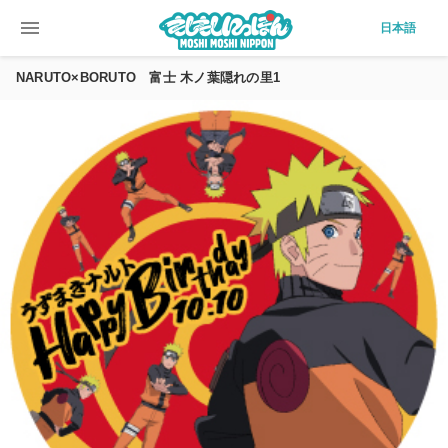
menu
日本語
NARUTO×BORUTO 富士 木ノ葉隠れの里1