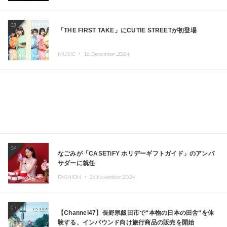
Kza（FORCE OF NATURE）ら日本を代表するDJ・クリ
エイターが出演
03
「THE FIRST TAKE」にCUTIE STREETが初登場
MUSIC ・
16.December.2024
04
なごみが「CASETiFY ホリデーギフトガイド」のアンバ
サダーに就任
FASHION ・
26.November.2024
05
【Channel47】長野県飯田市で“本物の日本の田舎“を体
験する、インバウンド向け旅行商品の販売を開始