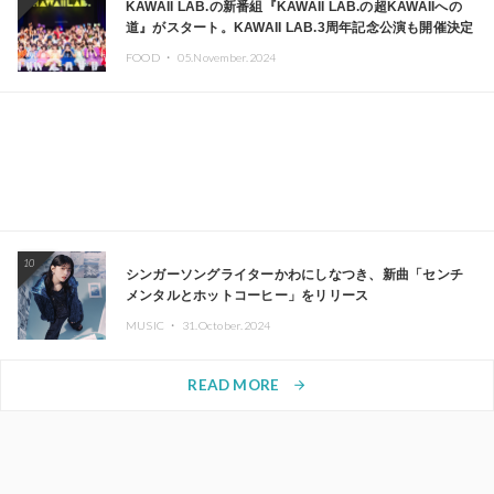
KAWAII LAB.の新番組『KAWAII LAB.の超KAWAIIへの
道』がスタート。KAWAII LAB.3周年記念公演も開催決定
FOOD ・
05.November.2024
10
シンガーソングライターかわにしなつき、新曲「センチ
メンタルとホットコーヒー」をリリース
MUSIC ・
31.October.2024
READ MORE
arrow_forward