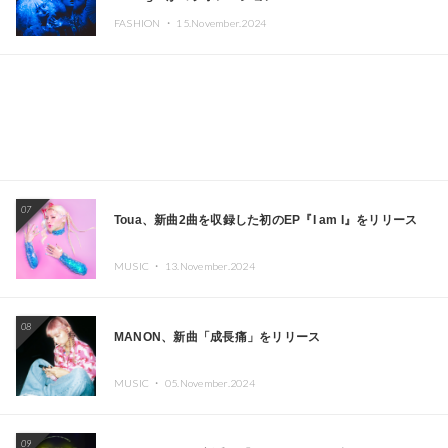
CAFE」と「SUSHIDELIC」のアイコンガールたちがニュ
FASHION ・
15.November.2024
ーヨークで夢のステージを披露
07
Toua、新曲2曲を収録した初のEP『I am I』をリリース
MUSIC ・
13.November.2024
08
MANON、新曲「成長痛」をリリース
MUSIC ・
05.November.2024
09