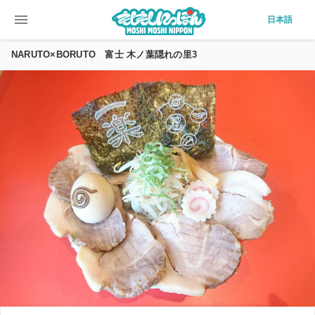
menu
日本語
NARUTO×BORUTO 富士 木ノ葉隠れの里3