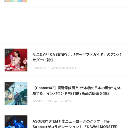
04
なごみが「CASETiFY ホリデーギフトガイド」のアンバ
サダーに就任
FASHION ・
26.November.2024
05
【Channel47】長野県飯田市で“本物の日本の田舎“を体
験する、インバウンド向け旅行商品の販売を開始
FOOD ・
19.November.2024
06
ASOBISYSTEMと米ニューヨークのクラブ・The
Strangerがコラボレーション！ 「KAWAII MONSTER