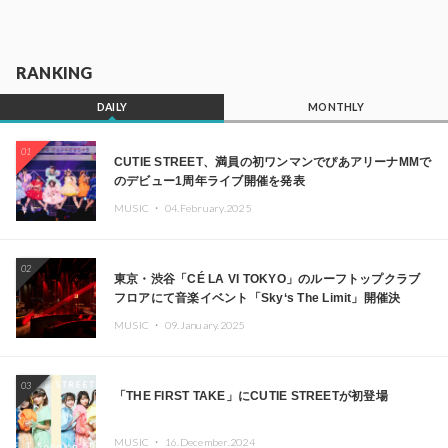
RANKING
DAILY
MONTHLY
01
CUTIE STREET、満員の初ワンマンでぴあアリーナMMで
のデビュー1周年ライブ開催を発表
MUSIC ・
04.February.2025
02
東京・渋谷「CÉ LA VI TOKYO」のルーフトップクラブ
フロアにて音楽イベント「Sky‘s The Limit」開催決
定!! GREEN ASSASSIN DOLLAR、JOMMY、
MUSIC ・
09.January.2025
Kza（FORCE OF NATURE）ら日本を代表するDJ・クリ
エイターが出演
03
「THE FIRST TAKE」にCUTIE STREETが初登場
MUSIC ・
16.December.2024