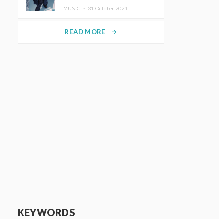
ホットコーヒー」をリリース
MUSIC ・
31.October.2024
READ MORE
arrow_forward
KEYWORDS