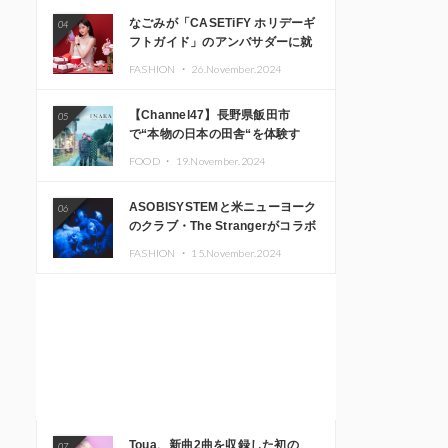
なごみが「CASETiFY ホリデーギ
04
フトガイド」のアンバサダーに就
任
FASHION ・
26.November.2024
【Channel47】長野県飯田市
05
で“本物の日本の田舎“を体験す
る、インバウンド向け旅行商品の
FOOD ・
19.November.2024
販売を開始
ASOBISYSTEMと米ニューヨーク
06
のクラブ・The Strangerがコラボ
レーション！ 「KAWAII
FASHION ・
15.November.2024
MONSTER CAFE」と
「SUSHIDELIC」のアイコンガー
ルたちがニューヨークで夢のステ
ージを披露
Toua、新曲2曲を収録した初の
07