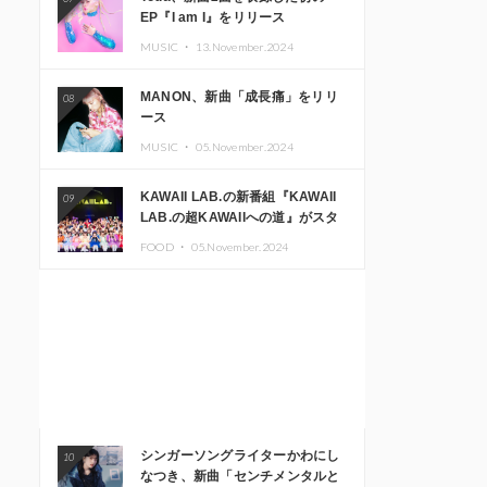
EP『I am I』をリリース
MUSIC ・
13.November.2024
MANON、新曲「成長痛」をリリ
08
ース
MUSIC ・
05.November.2024
KAWAII LAB.の新番組『KAWAII
09
LAB.の超KAWAIIへの道』がスタ
ート。KAWAII LAB.3周年記念公
FOOD ・
05.November.2024
演も開催決定
シンガーソングライターかわにし
10
なつき、新曲「センチメンタルと