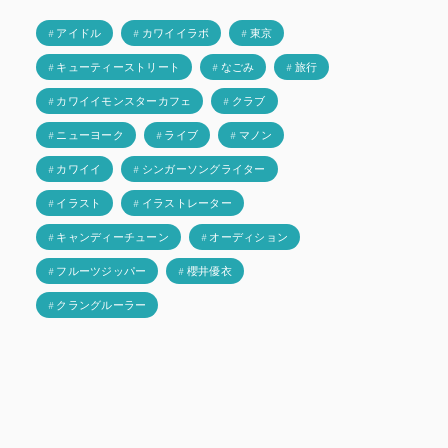
# アイドル
# カワイイラボ
# 東京
# キューティーストリート
# なごみ
# 旅行
# カワイイモンスターカフェ
# クラブ
# ニューヨーク
# ライブ
# マノン
# カワイイ
# シンガーソングライター
# イラスト
# イラストレーター
# キャンディーチューン
# オーディション
# フルーツジッパー
# 櫻井優衣
# クラングルーラー