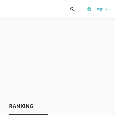
search
language
keyboard_arrow_down
日本語
RANKING