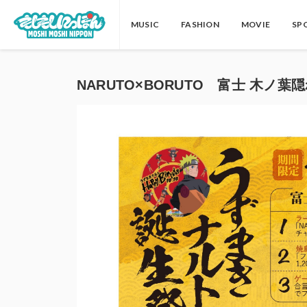
MUSIC
FASHION
MOVIE
SP
NARUTO×BORUTO 富士 木ノ葉