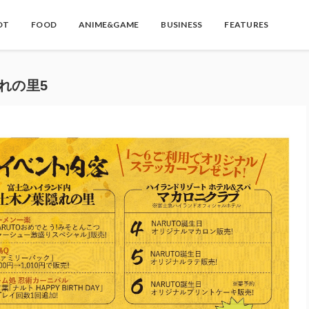
OT
FOOD
ANIME&GAME
BUSINESS
FEATURES
隠れの里5