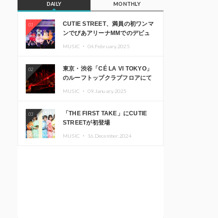
DAILY
MONTHLY
CUTIE STREET、満員の初ワンマ
01
ンでぴあアリーナMMでのデビュ
ー1周年ライブ開催を発表
MUSIC ・
04.February.2025
東京・渋谷「CÉ LA VI TOKYO」
02
のルーフトップクラブフロアにて
音楽イベント「Sky‘s The Limit」
MUSIC ・
09.January.2025
開催決定!! GREEN ASSASSIN
DOLLAR、JOMMY、
「THE FIRST TAKE」にCUTIE
03
Kza（FORCE OF NATURE）ら日
STREETが初登場
本を代表するDJ・クリエイターが
出演
MUSIC ・
16.December.2024