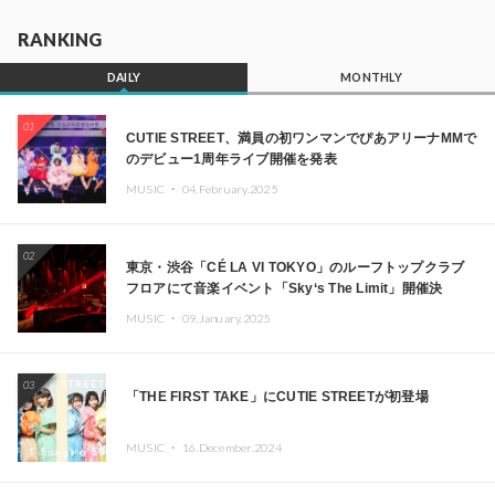
RANKING
DAILY
MONTHLY
01
CUTIE STREET、満員の初ワンマンでぴあアリーナMMで
のデビュー1周年ライブ開催を発表
MUSIC ・
04.February.2025
02
東京・渋谷「CÉ LA VI TOKYO」のルーフトップクラブ
フロアにて音楽イベント「Sky‘s The Limit」開催決
定!! GREEN ASSASSIN DOLLAR、JOMMY、
MUSIC ・
09.January.2025
Kza（FORCE OF NATURE）ら日本を代表するDJ・クリ
エイターが出演
03
「THE FIRST TAKE」にCUTIE STREETが初登場
MUSIC ・
16.December.2024