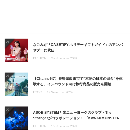
04
なごみが「CASETiFY ホリデーギフトガイド」のアンバ
サダーに就任
FASHION ・
26.November.2024
05
【Channel47】長野県飯田市で“本物の日本の田舎“を体
験する、インバウンド向け旅行商品の販売を開始
FOOD ・
19.November.2024
06
ASOBISYSTEMと米ニューヨークのクラブ・The
Strangerがコラボレーション！ 「KAWAII MONSTER
CAFE」と「SUSHIDELIC」のアイコンガールたちがニュ
FASHION ・
15.November.2024
ーヨークで夢のステージを披露