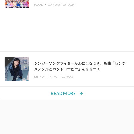
FOOD ・
05.November.2024
10
シンガーソングライターかわにしなつき、新曲「センチ
メンタルとホットコーヒー」をリリース
MUSIC ・
31.October.2024
READ MORE
arrow_forward