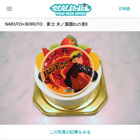
menu
日本語
NARUTO×BORUTO 富士 木ノ葉隠れの里8
この写真の記事をみる