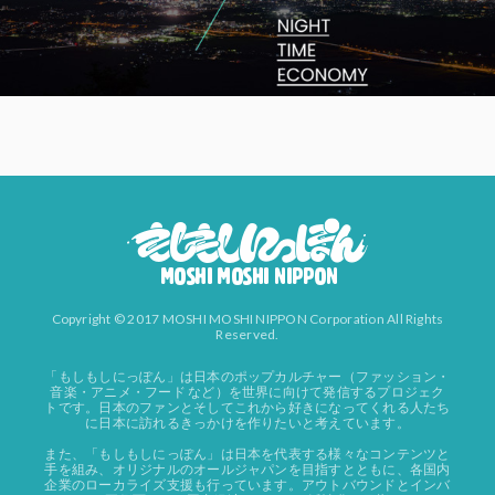
Copyright © 2017 MOSHI MOSHI NIPPON Corporation All Rights
Reserved.
「もしもしにっぽん」は日本のポップカルチャー（ファッション・
音楽・アニメ・フード など）を世界に向けて発信するプロジェク
トです。日本のファンとそしてこれから好きになってくれる人たち
に日本に訪れるきっかけを作りたいと考えています。
また、「もしもしにっぽん」は日本を代表する様々なコンテンツと
手を組み、オリジナルのオールジャパンを目指すとともに、各国内
企業のローカライズ支援も行っています。アウトバウンドとインバ