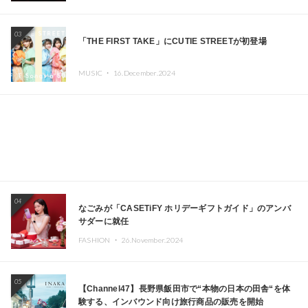
Kza（FORCE OF NATURE）ら日本を代表するDJ・クリ
エイターが出演
03
「THE FIRST TAKE」にCUTIE STREETが初登場
MUSIC ・
16.December.2024
04
なごみが「CASETiFY ホリデーギフトガイド」のアンバ
サダーに就任
FASHION ・
26.November.2024
05
【Channel47】長野県飯田市で“本物の日本の田舎“を体
験する、インバウンド向け旅行商品の販売を開始