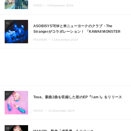
FOOD ・
19.November.2024
06
ASOBISYSTEMと米ニューヨークのクラブ・The
Strangerがコラボレーション！ 「KAWAII MONSTER
CAFE」と「SUSHIDELIC」のアイコンガールたちがニュ
FASHION ・
15.November.2024
ーヨークで夢のステージを披露
07
Toua、新曲2曲を収録した初のEP『I am I』をリリース
MUSIC ・
13.November.2024
08