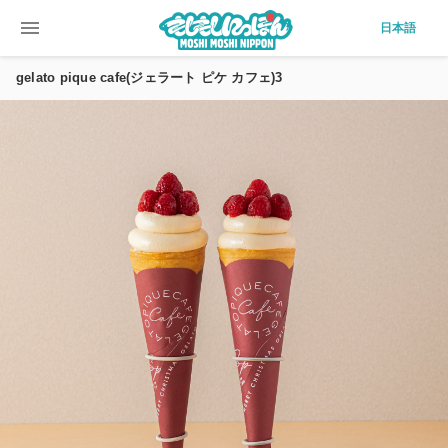
menu
日本語
gelato pique cafe(ジェラート ピケ カフェ)3