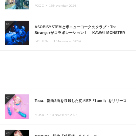
FOOD ・
19.November.2024
06
ASOBISYSTEMと米ニューヨークのクラブ・The
Strangerがコラボレーション！ 「KAWAII MONSTER
CAFE」と「SUSHIDELIC」のアイコンガールたちがニュ
FASHION ・
15.November.2024
ーヨークで夢のステージを披露
07
Toua、新曲2曲を収録した初のEP『I am I』をリリース
MUSIC ・
13.November.2024
08