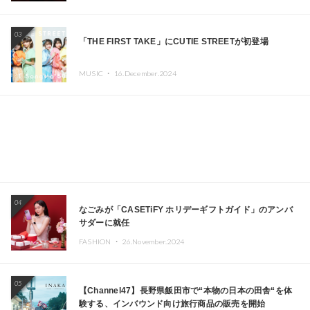
Kza（FORCE OF NATURE）ら日本を代表するDJ・クリ
エイターが出演
03
「THE FIRST TAKE」にCUTIE STREETが初登場
MUSIC ・
16.December.2024
04
なごみが「CASETiFY ホリデーギフトガイド」のアンバ
サダーに就任
FASHION ・
26.November.2024
05
【Channel47】長野県飯田市で“本物の日本の田舎“を体
験する、インバウンド向け旅行商品の販売を開始