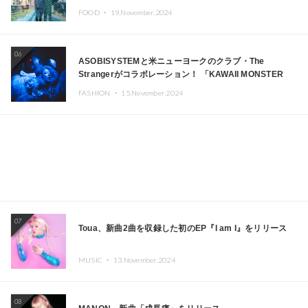
FOOD ・
19.November.2024
06
ASOBISYSTEMと米ニューヨークのクラブ・The
Strangerがコラボレーション！ 「KAWAII MONSTER
CAFE」と「SUSHIDELIC」のアイコンガールたちがニュ
FASHION ・
15.November.2024
ーヨークで夢のステージを披露
07
Toua、新曲2曲を収録した初のEP『I am I』をリリース
MUSIC ・
13.November.2024
08