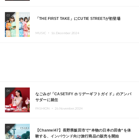
Kza（FORCE OF NATURE）ら日本を代表するDJ・クリ
エイターが出演
03
「THE FIRST TAKE」にCUTIE STREETが初登場
MUSIC ・
16.December.2024
04
なごみが「CASETiFY ホリデーギフトガイド」のアンバ
サダーに就任
FASHION ・
26.November.2024
05
【Channel47】長野県飯田市で“本物の日本の田舎“を体
験する、インバウンド向け旅行商品の販売を開始