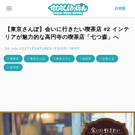
menu
日本語
【東京さんぽ】会いに行きたい喫茶店 #2 インテ
リアが魅力的な高円寺の喫茶店「七つ森」へ
26.July.2017 |
FEATURES
/
FOOD
/
SPOT
# 喫茶店
# 東京さんぽ
# 東京カフェ
# 純喫茶
# 谷奥えま
# 高円寺