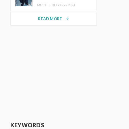
ホットコーヒー」をリリース
MUSIC ・
31.October.2024
READ MORE
arrow_forward
KEYWORDS