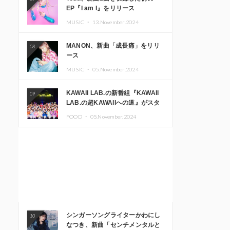
EP『I am I』をリリース
MUSIC ・
13.November.2024
MANON、新曲「成長痛」をリリ
08
ース
MUSIC ・
05.November.2024
KAWAII LAB.の新番組『KAWAII
09
LAB.の超KAWAIIへの道』がスタ
ート。KAWAII LAB.3周年記念公
FOOD ・
05.November.2024
演も開催決定
シンガーソングライターかわにし
10
なつき、新曲「センチメンタルと