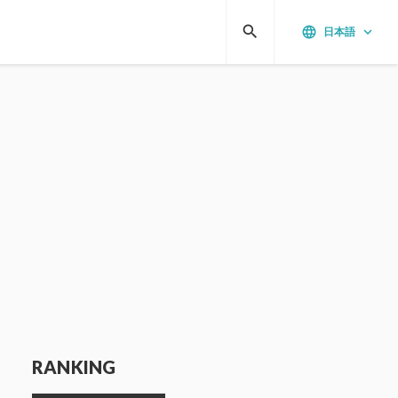
search
language
keyboard_arrow_down
日本語
RANKING