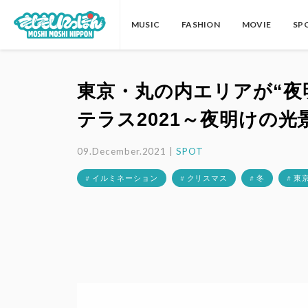
MUSIC
FASHION
MOVIE
SP
東京・丸の内エリアが“夜
テラス2021～夜明けの光
09.December.2021 |
SPOT
# イルミネーション
# クリスマス
# 冬
# 東