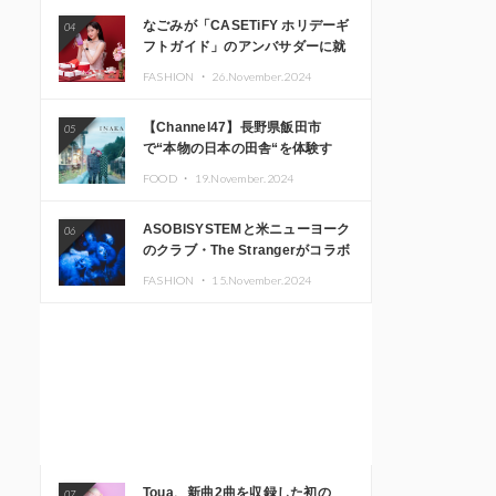
なごみが「CASETiFY ホリデーギ
04
フトガイド」のアンバサダーに就
任
FASHION ・
26.November.2024
【Channel47】長野県飯田市
05
で“本物の日本の田舎“を体験す
る、インバウンド向け旅行商品の
FOOD ・
19.November.2024
販売を開始
ASOBISYSTEMと米ニューヨーク
06
のクラブ・The Strangerがコラボ
レーション！ 「KAWAII
FASHION ・
15.November.2024
MONSTER CAFE」と
「SUSHIDELIC」のアイコンガー
ルたちがニューヨークで夢のステ
ージを披露
Toua、新曲2曲を収録した初の
07