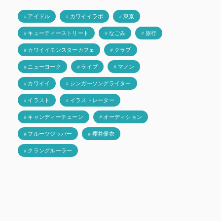
# アイドル
# カワイイラボ
# 東京
# キューティーストリート
# なごみ
# 旅行
# カワイイモンスターカフェ
# クラブ
# ニューヨーク
# ライブ
# マノン
# カワイイ
# シンガーソングライター
# イラスト
# イラストレーター
# キャンディーチューン
# オーディション
# フルーツジッパー
# 櫻井優衣
# クラングルーラー