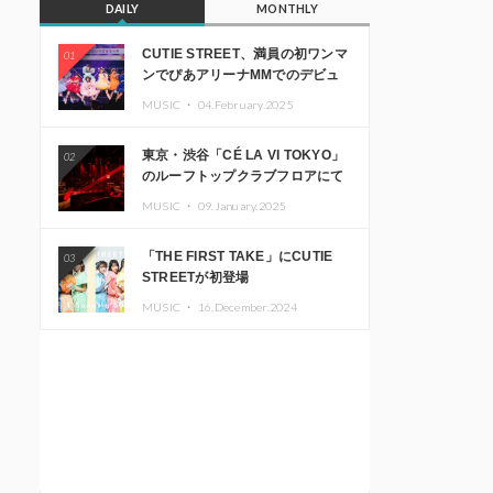
DAILY
MONTHLY
CUTIE STREET、満員の初ワンマ
01
ンでぴあアリーナMMでのデビュ
ー1周年ライブ開催を発表
MUSIC ・
04.February.2025
東京・渋谷「CÉ LA VI TOKYO」
02
のルーフトップクラブフロアにて
音楽イベント「Sky‘s The Limit」
MUSIC ・
09.January.2025
開催決定!! GREEN ASSASSIN
DOLLAR、JOMMY、
「THE FIRST TAKE」にCUTIE
03
Kza（FORCE OF NATURE）ら日
STREETが初登場
本を代表するDJ・クリエイターが
出演
MUSIC ・
16.December.2024