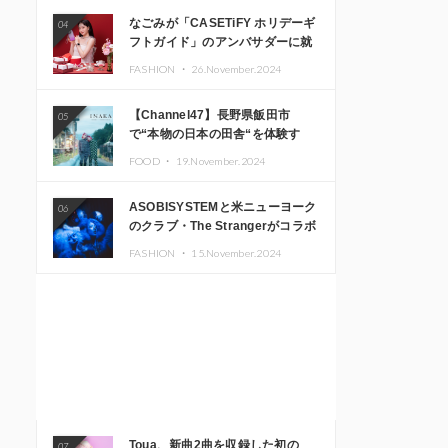
なごみが「CASETiFY ホリデーギ
04
フトガイド」のアンバサダーに就
任
FASHION ・
26.November.2024
【Channel47】長野県飯田市
05
で“本物の日本の田舎“を体験す
る、インバウンド向け旅行商品の
FOOD ・
19.November.2024
販売を開始
ASOBISYSTEMと米ニューヨーク
06
のクラブ・The Strangerがコラボ
レーション！ 「KAWAII
FASHION ・
15.November.2024
MONSTER CAFE」と
「SUSHIDELIC」のアイコンガー
ルたちがニューヨークで夢のステ
ージを披露
Toua、新曲2曲を収録した初の
07