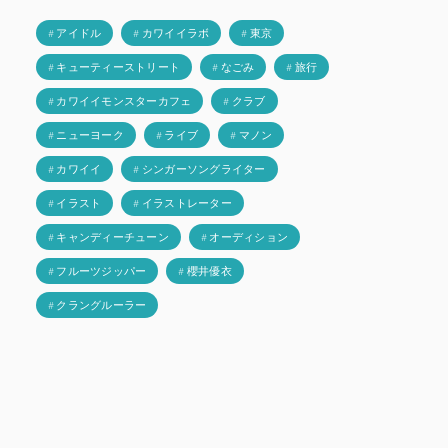
# アイドル
# カワイイラボ
# 東京
# キューティーストリート
# なごみ
# 旅行
# カワイイモンスターカフェ
# クラブ
# ニューヨーク
# ライブ
# マノン
# カワイイ
# シンガーソングライター
# イラスト
# イラストレーター
# キャンディーチューン
# オーディション
# フルーツジッパー
# 櫻井優衣
# クラングルーラー