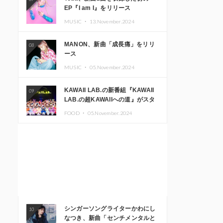
EP『I am I』をリリース
MUSIC ・
13.November.2024
MANON、新曲「成長痛」をリリ
08
ース
MUSIC ・
05.November.2024
KAWAII LAB.の新番組『KAWAII
09
LAB.の超KAWAIIへの道』がスタ
ート。KAWAII LAB.3周年記念公
FOOD ・
05.November.2024
演も開催決定
シンガーソングライターかわにし
10
なつき、新曲「センチメンタルと