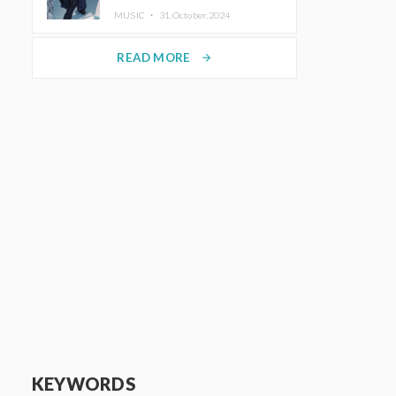
ホットコーヒー」をリリース
MUSIC ・
31.October.2024
READ MORE
arrow_forward
KEYWORDS