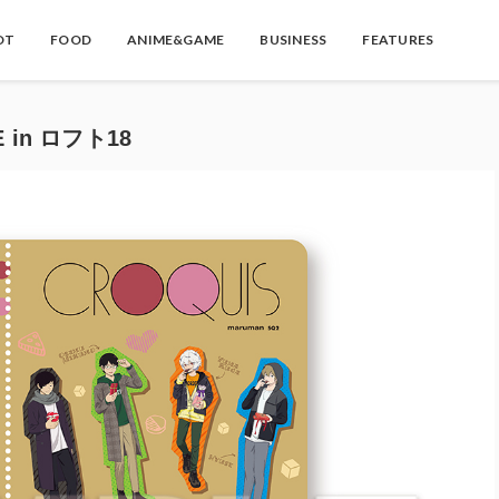
OT
FOOD
ANIME&GAME
BUSINESS
FEATURES
 in ロフト18