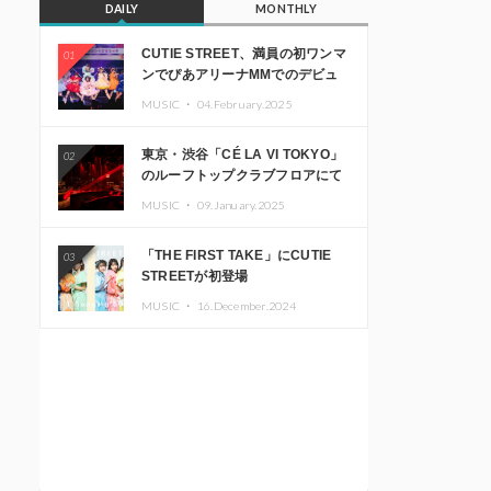
DAILY
MONTHLY
CUTIE STREET、満員の初ワンマ
01
ンでぴあアリーナMMでのデビュ
ー1周年ライブ開催を発表
MUSIC ・
04.February.2025
東京・渋谷「CÉ LA VI TOKYO」
02
のルーフトップクラブフロアにて
音楽イベント「Sky‘s The Limit」
MUSIC ・
09.January.2025
開催決定!! GREEN ASSASSIN
DOLLAR、JOMMY、
「THE FIRST TAKE」にCUTIE
03
Kza（FORCE OF NATURE）ら日
STREETが初登場
本を代表するDJ・クリエイターが
出演
MUSIC ・
16.December.2024