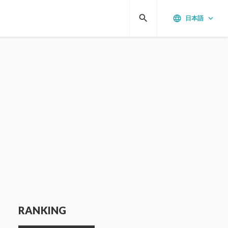
search
language
keyboard_arrow_down
日本語
RANKING