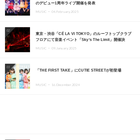
のデビュー1周年ライブ開催を発表
MUSIC ・
04.February.2025
02
東京・渋谷「CÉ LA VI TOKYO」のルーフトップクラブ
フロアにて音楽イベント「Sky‘s The Limit」開催決
定!! GREEN ASSASSIN DOLLAR、JOMMY、
MUSIC ・
09.January.2025
Kza（FORCE OF NATURE）ら日本を代表するDJ・クリ
エイターが出演
03
「THE FIRST TAKE」にCUTIE STREETが初登場
MUSIC ・
16.December.2024