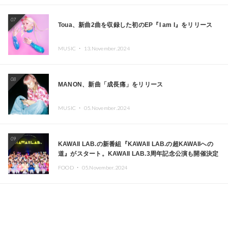
07
Toua、新曲2曲を収録した初のEP『I am I』をリリース
MUSIC ・
13.November.2024
08
MANON、新曲「成長痛」をリリース
MUSIC ・
05.November.2024
09
KAWAII LAB.の新番組『KAWAII LAB.の超KAWAIIへの
道』がスタート。KAWAII LAB.3周年記念公演も開催決定
FOOD ・
05.November.2024