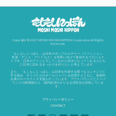
Copyright © 2017 MOSHI MOSHI NIPPON Corporation All Rights
Reserved.
「もしもしにっぽん」は日本のポップカルチャー（ファッション・
音楽・アニメ・フード など）を世界に向けて発信するプロジェク
トです。日本のファンとそしてこれから好きになってくれる人たち
に日本に訪れるきっかけを作りたいと考えています。
また、「もしもしにっぽん」は日本を代表する様々なコンテンツと
手を組み、オリジナルのオールジャパンを目指すとともに、各国内
企業のローカライズ支援も行っています。アウトバウンドとインバ
ウンドの両側面から、国内経済のさらなる活性化を目指していま
す。
プライバシーポリシー
CONTACT