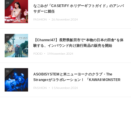
04
なごみが「CASETiFY ホリデーギフトガイド」のアンバ
サダーに就任
FASHION ・
26.November.2024
05
【Channel47】長野県飯田市で“本物の日本の田舎“を体
験する、インバウンド向け旅行商品の販売を開始
FOOD ・
19.November.2024
06
ASOBISYSTEMと米ニューヨークのクラブ・The
Strangerがコラボレーション！ 「KAWAII MONSTER
CAFE」と「SUSHIDELIC」のアイコンガールたちがニュ
FASHION ・
15.November.2024
ーヨークで夢のステージを披露