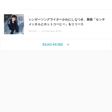
10
シンガーソングライターかわにしなつき、新曲「センチ
メンタルとホットコーヒー」をリリース
MUSIC ・
31.October.2024
READ MORE
arrow_forward