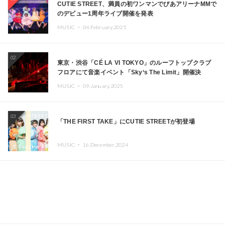
CUTIE STREET、満員の初ワンマンでぴあアリーナMMで
のデビュー1周年ライブ開催を発表
MUSIC ・
04.February.2025
02
東京・渋谷「CÉ LA VI TOKYO」のルーフトップクラブ
フロアにて音楽イベント「Sky‘s The Limit」開催決
定!! GREEN ASSASSIN DOLLAR、JOMMY、
MUSIC ・
09.January.2025
Kza（FORCE OF NATURE）ら日本を代表するDJ・クリ
エイターが出演
03
「THE FIRST TAKE」にCUTIE STREETが初登場
MUSIC ・
16.December.2024