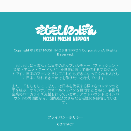
Copyright © 2017 MOSHI MOSHI NIPPON Corporation All Rights
Reserved.
「もしもしにっぽん」は日本のポップカルチャー（ファッション・
音楽・アニメ・フード など）を世界に向けて発信するプロジェク
トです。日本のファンとそしてこれから好きになってくれる人たち
に日本に訪れるきっかけを作りたいと考えています。
また、「もしもしにっぽん」は日本を代表する様々なコンテンツと
手を組み、オリジナルのオールジャパンを目指すとともに、各国内
企業のローカライズ支援も行っています。アウトバウンドとインバ
ウンドの両側面から、国内経済のさらなる活性化を目指していま
す。
プライバシーポリシー
CONTACT