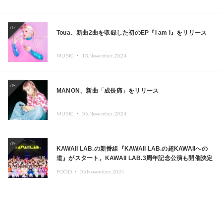
07
Toua、新曲2曲を収録した初のEP『I am I』をリリース
MUSIC ・
13.November.2024
08
MANON、新曲「成長痛」をリリース
MUSIC ・
05.November.2024
09
KAWAII LAB.の新番組『KAWAII LAB.の超KAWAIIへの
道』がスタート。KAWAII LAB.3周年記念公演も開催決定
FOOD ・
05.November.2024