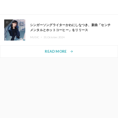
10
シンガーソングライターかわにしなつき、新曲「センチ
メンタルとホットコーヒー」をリリース
MUSIC ・
31.October.2024
READ MORE
arrow_forward