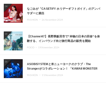
04
なごみが「CASETiFY ホリデーギフトガイド」のアンバ
サダーに就任
FASHION ・
26.November.2024
05
【Channel47】長野県飯田市で“本物の日本の田舎“を体
験する、インバウンド向け旅行商品の販売を開始
FOOD ・
19.November.2024
06
ASOBISYSTEMと米ニューヨークのクラブ・The
Strangerがコラボレーション！ 「KAWAII MONSTER
CAFE」と「SUSHIDELIC」のアイコンガールたちがニュ
FASHION ・
15.November.2024
ーヨークで夢のステージを披露