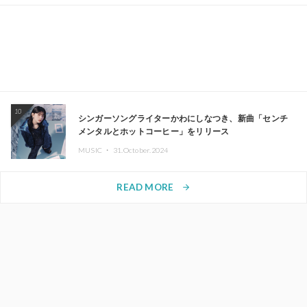
10
シンガーソングライターかわにしなつき、新曲「センチ
メンタルとホットコーヒー」をリリース
MUSIC ・
31.October.2024
READ MORE
arrow_forward