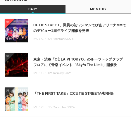
DAILY
MONTHLY
01
CUTIE STREET、満員の初ワンマンでぴあアリーナMMで
のデビュー1周年ライブ開催を発表
MUSIC ・
04.February.2025
02
東京・渋谷「CÉ LA VI TOKYO」のルーフトップクラブ
フロアにて音楽イベント「Sky‘s The Limit」開催決
定!! GREEN ASSASSIN DOLLAR、JOMMY、
MUSIC ・
09.January.2025
Kza（FORCE OF NATURE）ら日本を代表するDJ・クリ
エイターが出演
03
「THE FIRST TAKE」にCUTIE STREETが初登場
MUSIC ・
16.December.2024