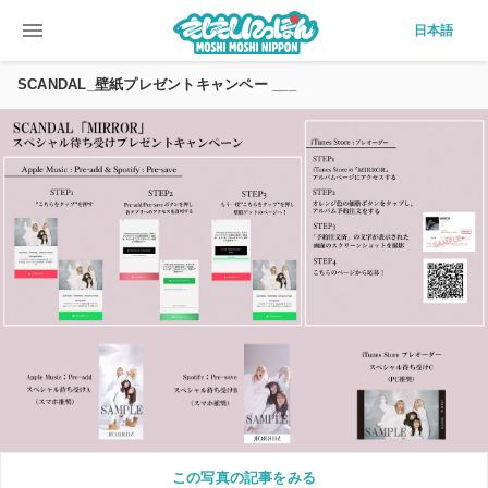
menu
日本語
SCANDAL_壁紙プレゼントキャンペー ___
この写真の記事をみる