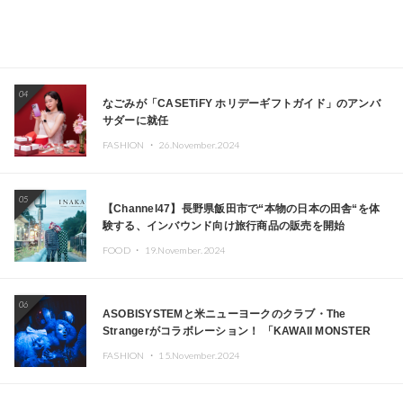
04
なごみが「CASETiFY ホリデーギフトガイド」のアンバ
サダーに就任
FASHION ・
26.November.2024
05
【Channel47】長野県飯田市で“本物の日本の田舎“を体
験する、インバウンド向け旅行商品の販売を開始
FOOD ・
19.November.2024
06
ASOBISYSTEMと米ニューヨークのクラブ・The
Strangerがコラボレーション！ 「KAWAII MONSTER
CAFE」と「SUSHIDELIC」のアイコンガールたちがニュ
FASHION ・
15.November.2024
ーヨークで夢のステージを披露