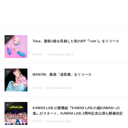
07
Toua、新曲2曲を収録した初のEP『I am I』をリリース
MUSIC ・
13.November.2024
08
MANON、新曲「成長痛」をリリース
MUSIC ・
05.November.2024
09
KAWAII LAB.の新番組『KAWAII LAB.の超KAWAIIへの
道』がスタート。KAWAII LAB.3周年記念公演も開催決定
FOOD ・
05.November.2024