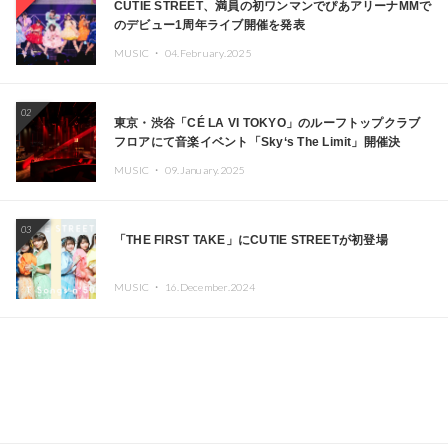
CUTIE STREET、満員の初ワンマンでぴあアリーナMMで
のデビュー1周年ライブ開催を発表
MUSIC ・
04.February.2025
02
東京・渋谷「CÉ LA VI TOKYO」のルーフトップクラブ
フロアにて音楽イベント「Sky‘s The Limit」開催決
定!! GREEN ASSASSIN DOLLAR、JOMMY、
MUSIC ・
09.January.2025
Kza（FORCE OF NATURE）ら日本を代表するDJ・クリ
エイターが出演
03
「THE FIRST TAKE」にCUTIE STREETが初登場
MUSIC ・
16.December.2024