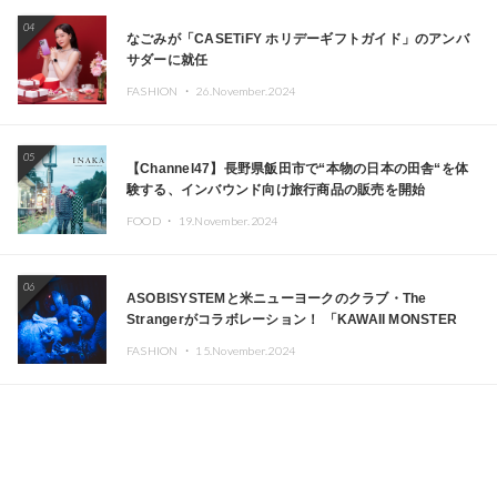
04
なごみが「CASETiFY ホリデーギフトガイド」のアンバ
サダーに就任
FASHION ・
26.November.2024
05
【Channel47】長野県飯田市で“本物の日本の田舎“を体
験する、インバウンド向け旅行商品の販売を開始
FOOD ・
19.November.2024
06
ASOBISYSTEMと米ニューヨークのクラブ・The
Strangerがコラボレーション！ 「KAWAII MONSTER
CAFE」と「SUSHIDELIC」のアイコンガールたちがニュ
FASHION ・
15.November.2024
ーヨークで夢のステージを披露