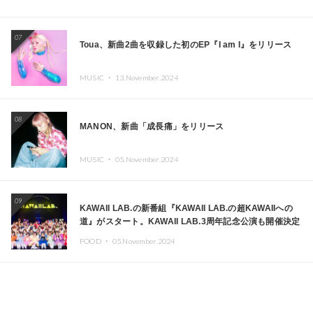
07
Toua、新曲2曲を収録した初のEP『I am I』をリリース
MUSIC ・
13.November.2024
08
MANON、新曲「成長痛」をリリース
MUSIC ・
05.November.2024
09
KAWAII LAB.の新番組『KAWAII LAB.の超KAWAIIへの
道』がスタート。KAWAII LAB.3周年記念公演も開催決定
FOOD ・
05.November.2024