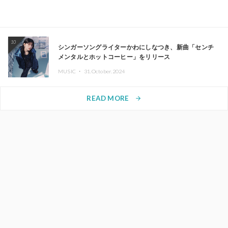
10
シンガーソングライターかわにしなつき、新曲「センチ
メンタルとホットコーヒー」をリリース
MUSIC ・
31.October.2024
READ MORE
arrow_forward