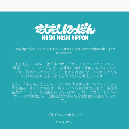
Copyright © 2017 MOSHI MOSHI NIPPON Corporation All Rights
Reserved.
「もしもしにっぽん」は日本のポップカルチャー（ファッション・
音楽・アニメ・フード など）を世界に向けて発信するプロジェク
トです。日本のファンとそしてこれから好きになってくれる人たち
に日本に訪れるきっかけを作りたいと考えています。
また、「もしもしにっぽん」は日本を代表する様々なコンテンツと
手を組み、オリジナルのオールジャパンを目指すとともに、各国内
企業のローカライズ支援も行っています。アウトバウンドとインバ
ウンドの両側面から、国内経済のさらなる活性化を目指していま
す。
プライバシーポリシー
CONTACT