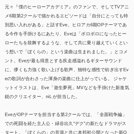
元々『僕のヒーローアカデミア』のファンで、そしてTVアニ
メ6期第2クールで描かれるエピソードは「自分にとっても特
別思い入れがある」と話すEve。ヒロアカ6期OPテーマであ
る今作を手掛けるにあたり、Eveは「ボロボロになったヒー
ローたちを鼓舞するような、そして共に乗り越えていくとい
う想いで「ぼくらの」という楽曲は生まれました。」とコメ
ント。Eveが最も得意とする疾走感溢れるギターサウンド
に、儚くも力強く歌い上げる歌声、独特な感性で紡ぎ出すEv
eの歌詞が合わさった渾身の楽曲に仕上がっている。 ジャケ
ットイラストは、Eve「遊生夢死」MVなどを手掛けた新進気
鋭のクリエイター、niL が担当した。
EveがOPテーマを担当する第2クールでは、「全面戦争編」
での死闘を経た主人公・緑谷出久“デク”の新たなドラマがス
タート。「ぼくらの」の音源と共に本邦初公開となった新O