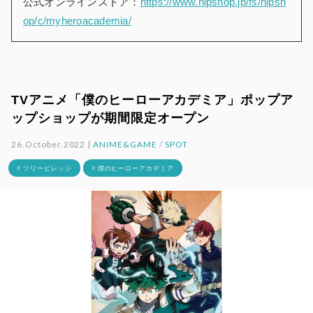
公式オンラインストア：
https://www.hipshop.jp/fs/hipsh
op/c/myheroacademia/
TVアニメ「僕のヒーローアカデミア」ポップア
ップショップが期間限定オープン
26.October.2022 |
ANIME&GAME
/
SPOT
# ツリービレッジ
# 僕のヒーローアカデミア