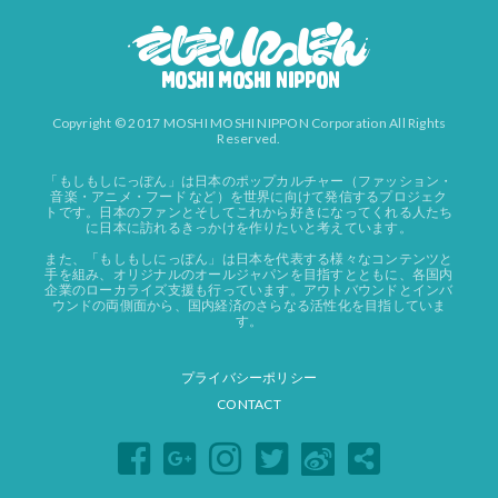
Copyright © 2017 MOSHI MOSHI NIPPON Corporation All Rights
Reserved.
「もしもしにっぽん」は日本のポップカルチャー（ファッション・
音楽・アニメ・フード など）を世界に向けて発信するプロジェク
トです。日本のファンとそしてこれから好きになってくれる人たち
に日本に訪れるきっかけを作りたいと考えています。
また、「もしもしにっぽん」は日本を代表する様々なコンテンツと
手を組み、オリジナルのオールジャパンを目指すとともに、各国内
企業のローカライズ支援も行っています。アウトバウンドとインバ
ウンドの両側面から、国内経済のさらなる活性化を目指していま
す。
プライバシーポリシー
CONTACT