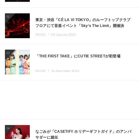
02
東京・渋谷「CÉ LA VI TOKYO」のルーフトップクラブ
フロアにて音楽イベント「Sky‘s The Limit」開催決
定!! GREEN ASSASSIN DOLLAR、JOMMY、
MUSIC ・
09.January.2025
Kza（FORCE OF NATURE）ら日本を代表するDJ・クリ
エイターが出演
03
「THE FIRST TAKE」にCUTIE STREETが初登場
MUSIC ・
16.December.2024
04
なごみが「CASETiFY ホリデーギフトガイド」のアンバ
サダーに就任