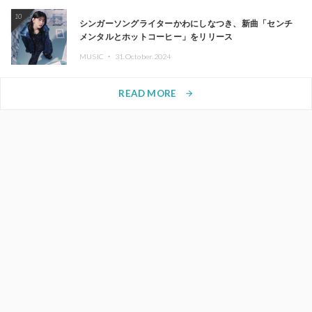
10
シンガーソングライターかわにしなつき、新曲「センチ
メンタルとホットコーヒー」をリリース
MUSIC ・
31.October.2024
READ MORE
arrow_forward