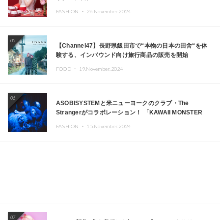
FASHION ・
26.November.2024
05
【Channel47】長野県飯田市で“本物の日本の田舎“を体
験する、インバウンド向け旅行商品の販売を開始
FOOD ・
19.November.2024
06
ASOBISYSTEMと米ニューヨークのクラブ・The
Strangerがコラボレーション！ 「KAWAII MONSTER
CAFE」と「SUSHIDELIC」のアイコンガールたちがニュ
FASHION ・
15.November.2024
ーヨークで夢のステージを披露
07