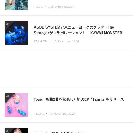
FOOD ・
19.November.2024
06
ASOBISYSTEMと米ニューヨークのクラブ・The
Strangerがコラボレーション！ 「KAWAII MONSTER
CAFE」と「SUSHIDELIC」のアイコンガールたちがニュ
FASHION ・
15.November.2024
ーヨークで夢のステージを披露
07
Toua、新曲2曲を収録した初のEP『I am I』をリリース
MUSIC ・
13.November.2024
08