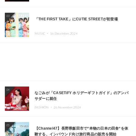
Kza（FORCE OF NATURE）ら日本を代表するDJ・クリ
エイターが出演
03
「THE FIRST TAKE」にCUTIE STREETが初登場
MUSIC ・
16.December.2024
04
なごみが「CASETiFY ホリデーギフトガイド」のアンバ
サダーに就任
FASHION ・
26.November.2024
05
【Channel47】長野県飯田市で“本物の日本の田舎“を体
験する、インバウンド向け旅行商品の販売を開始