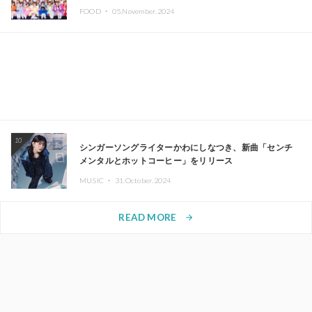
FOOD ・
05.November.2024
10
シンガーソングライターかわにしなつき、新曲「センチ
メンタルとホットコーヒー」をリリース
MUSIC ・
31.October.2024
READ MORE
arrow_forward