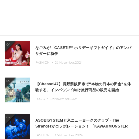
04
なごみが「CASETiFY ホリデーギフトガイド」のアンバ
サダーに就任
FASHION ・
26.November.2024
05
【Channel47】長野県飯田市で“本物の日本の田舎“を体
験する、インバウンド向け旅行商品の販売を開始
FOOD ・
19.November.2024
06
ASOBISYSTEMと米ニューヨークのクラブ・The
Strangerがコラボレーション！ 「KAWAII MONSTER
CAFE」と「SUSHIDELIC」のアイコンガールたちがニュ
FASHION ・
15.November.2024
ーヨークで夢のステージを披露