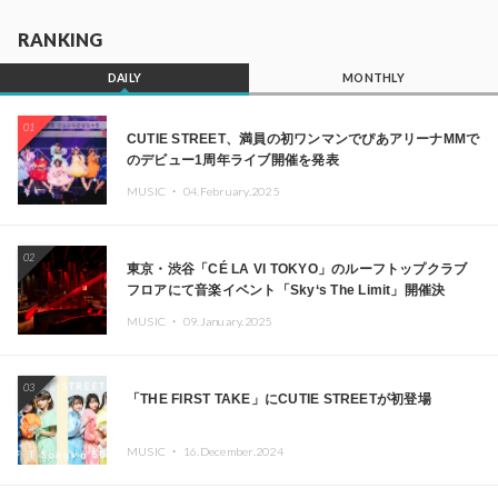
RANKING
DAILY
MONTHLY
01
CUTIE STREET、満員の初ワンマンでぴあアリーナMMで
のデビュー1周年ライブ開催を発表
MUSIC ・
04.February.2025
02
東京・渋谷「CÉ LA VI TOKYO」のルーフトップクラブ
フロアにて音楽イベント「Sky‘s The Limit」開催決
定!! GREEN ASSASSIN DOLLAR、JOMMY、
MUSIC ・
09.January.2025
Kza（FORCE OF NATURE）ら日本を代表するDJ・クリ
エイターが出演
03
「THE FIRST TAKE」にCUTIE STREETが初登場
MUSIC ・
16.December.2024