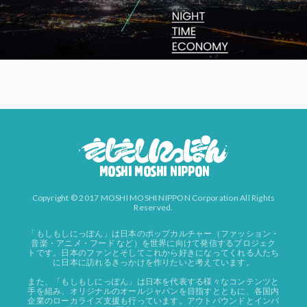
Copyright © 2017 MOSHI MOSHI NIPPON Corporation All Rights
Reserved.
「もしもしにっぽん」は日本のポップカルチャー（ファッション・
音楽・アニメ・フード など）を世界に向けて発信するプロジェク
トです。日本のファンとそしてこれから好きになってくれる人たち
に日本に訪れるきっかけを作りたいと考えています。
また、「もしもしにっぽん」は日本を代表する様々なコンテンツと
手を組み、オリジナルのオールジャパンを目指すとともに、各国内
企業のローカライズ支援も行っています。アウトバウンドとインバ