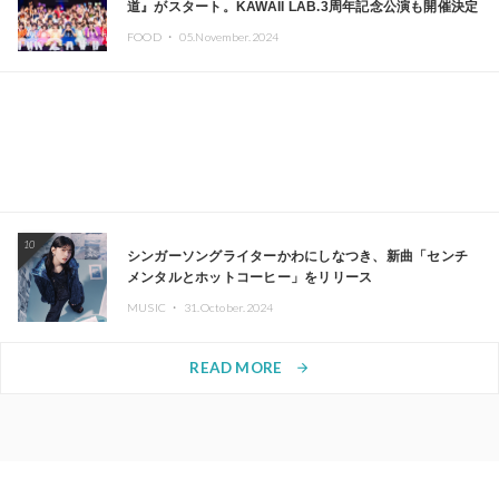
道』がスタート。KAWAII LAB.3周年記念公演も開催決定
FOOD ・
05.November.2024
10
シンガーソングライターかわにしなつき、新曲「センチ
メンタルとホットコーヒー」をリリース
MUSIC ・
31.October.2024
READ MORE
arrow_forward