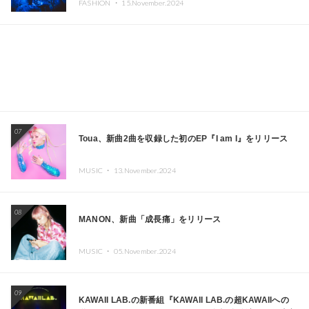
FASHION ・
15.November.2024
ーヨークで夢のステージを披露
07
Toua、新曲2曲を収録した初のEP『I am I』をリリース
MUSIC ・
13.November.2024
08
MANON、新曲「成長痛」をリリース
MUSIC ・
05.November.2024
09
KAWAII LAB.の新番組『KAWAII LAB.の超KAWAIIへの