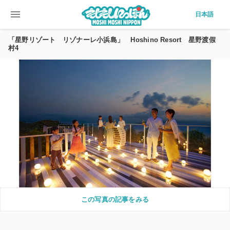
menu
日本語
「星野リゾート リゾナーレ小浜島」 Hoshino Resort 星野渡假
村4
この写真の記事をみる