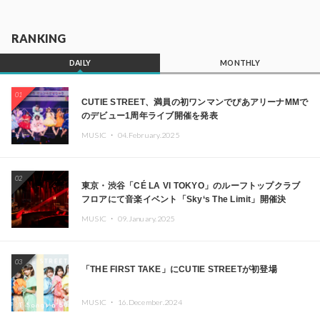
RANKING
DAILY
MONTHLY
01
CUTIE STREET、満員の初ワンマンでぴあアリーナMMで
のデビュー1周年ライブ開催を発表
MUSIC ・
04.February.2025
02
東京・渋谷「CÉ LA VI TOKYO」のルーフトップクラブ
フロアにて音楽イベント「Sky‘s The Limit」開催決
定!! GREEN ASSASSIN DOLLAR、JOMMY、
MUSIC ・
09.January.2025
Kza（FORCE OF NATURE）ら日本を代表するDJ・クリ
エイターが出演
03
「THE FIRST TAKE」にCUTIE STREETが初登場
MUSIC ・
16.December.2024