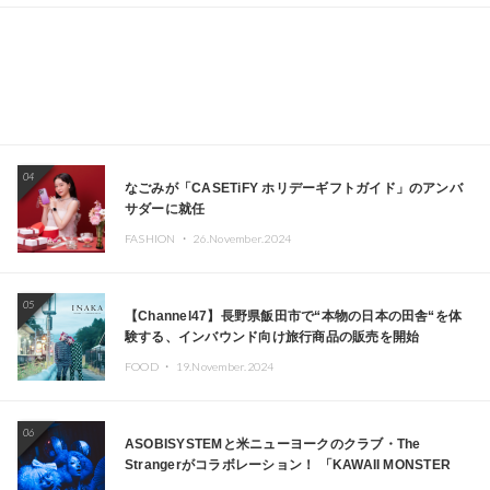
04
なごみが「CASETiFY ホリデーギフトガイド」のアンバ
サダーに就任
FASHION ・
26.November.2024
05
【Channel47】長野県飯田市で“本物の日本の田舎“を体
験する、インバウンド向け旅行商品の販売を開始
FOOD ・
19.November.2024
06
ASOBISYSTEMと米ニューヨークのクラブ・The
Strangerがコラボレーション！ 「KAWAII MONSTER
CAFE」と「SUSHIDELIC」のアイコンガールたちがニュ