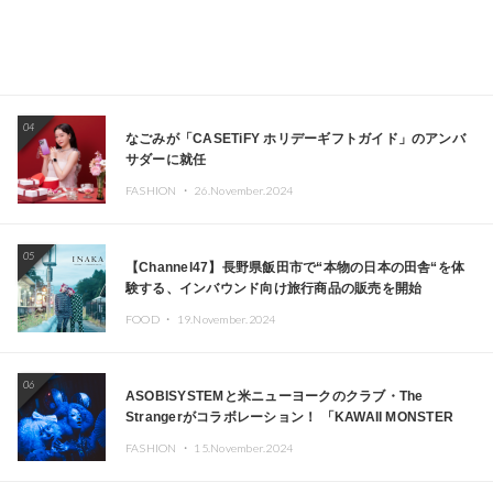
04
なごみが「CASETiFY ホリデーギフトガイド」のアンバ
サダーに就任
FASHION ・
26.November.2024
05
【Channel47】長野県飯田市で“本物の日本の田舎“を体
験する、インバウンド向け旅行商品の販売を開始
FOOD ・
19.November.2024
06
ASOBISYSTEMと米ニューヨークのクラブ・The
Strangerがコラボレーション！ 「KAWAII MONSTER
CAFE」と「SUSHIDELIC」のアイコンガールたちがニュ
FASHION ・
15.November.2024
ーヨークで夢のステージを披露