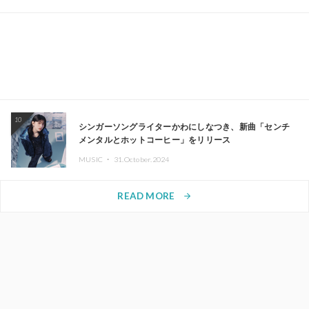
10
シンガーソングライターかわにしなつき、新曲「センチ
メンタルとホットコーヒー」をリリース
MUSIC ・
31.October.2024
READ MORE
arrow_forward