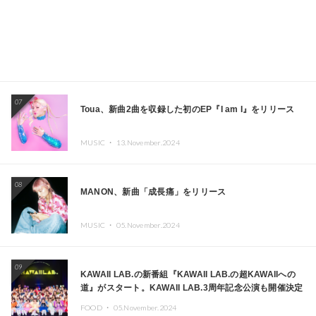
07
Toua、新曲2曲を収録した初のEP『I am I』をリリース
MUSIC ・
13.November.2024
08
MANON、新曲「成長痛」をリリース
MUSIC ・
05.November.2024
09
KAWAII LAB.の新番組『KAWAII LAB.の超KAWAIIへの
道』がスタート。KAWAII LAB.3周年記念公演も開催決定
FOOD ・
05.November.2024