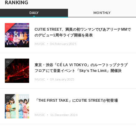
RANKING
DAILY
MONTHLY
01
CUTIE STREET、満員の初ワンマンでぴあアリーナMMで
のデビュー1周年ライブ開催を発表
MUSIC ・
04.February.2025
02
東京・渋谷「CÉ LA VI TOKYO」のルーフトップクラブ
フロアにて音楽イベント「Sky‘s The Limit」開催決
定!! GREEN ASSASSIN DOLLAR、JOMMY、
MUSIC ・
09.January.2025
Kza（FORCE OF NATURE）ら日本を代表するDJ・クリ
エイターが出演
03
「THE FIRST TAKE」にCUTIE STREETが初登場
MUSIC ・
16.December.2024