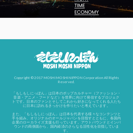
Copyright © 2017 MOSHI MOSHI NIPPON Corporation All Rights
Reserved.
「もしもしにっぽん」は日本のポップカルチャー（ファッション・
音楽・アニメ・フード など）を世界に向けて発信するプロジェク
トです。日本のファンとそしてこれから好きになってくれる人たち
に日本に訪れるきっかけを作りたいと考えています。
また、「もしもしにっぽん」は日本を代表する様々なコンテンツと
手を組み、オリジナルのオールジャパンを目指すとともに、各国内
企業のローカライズ支援も行っています。アウトバウンドとインバ
ウンドの両側面から、国内経済のさらなる活性化を目指していま
す。