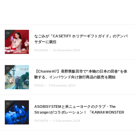
04
なごみが「CASETiFY ホリデーギフトガイド」のアンバ
サダーに就任
FASHION ・
26.November.2024
05
【Channel47】長野県飯田市で“本物の日本の田舎“を体
験する、インバウンド向け旅行商品の販売を開始
FOOD ・
19.November.2024
06
ASOBISYSTEMと米ニューヨークのクラブ・The
Strangerがコラボレーション！ 「KAWAII MONSTER
CAFE」と「SUSHIDELIC」のアイコンガールたちがニュ
FASHION ・
15.November.2024
ーヨークで夢のステージを披露