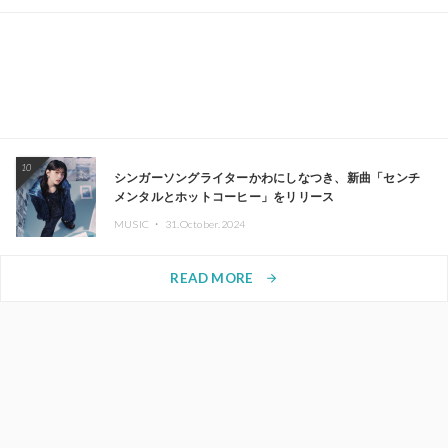
10
シンガーソングライターかわにしなつき、新曲「センチ
メンタルとホットコーヒー」をリリース
MUSIC ・
31.October.2024
READ MORE
arrow_forward