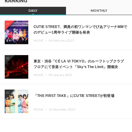
RANKING
DAILY
MONTHLY
01
CUTIE STREET、満員の初ワンマンでぴあアリーナMMで
のデビュー1周年ライブ開催を発表
MUSIC ・
04.February.2025
02
東京・渋谷「CÉ LA VI TOKYO」のルーフトップクラブ
フロアにて音楽イベント「Sky‘s The Limit」開催決
定!! GREEN ASSASSIN DOLLAR、JOMMY、
MUSIC ・
09.January.2025
Kza（FORCE OF NATURE）ら日本を代表するDJ・クリ
エイターが出演
03
「THE FIRST TAKE」にCUTIE STREETが初登場
MUSIC ・
16.December.2024