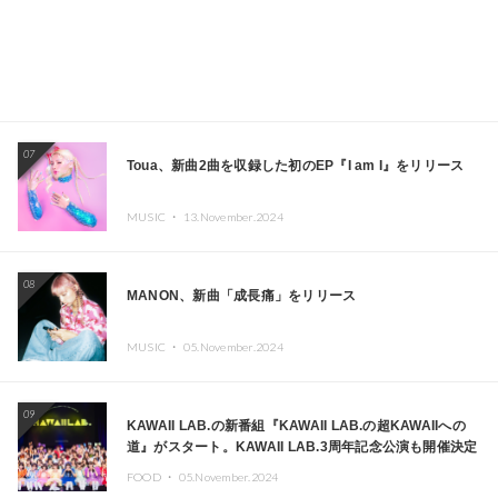
07
Toua、新曲2曲を収録した初のEP『I am I』をリリース
MUSIC ・
13.November.2024
08
MANON、新曲「成長痛」をリリース
MUSIC ・
05.November.2024
09
KAWAII LAB.の新番組『KAWAII LAB.の超KAWAIIへの
道』がスタート。KAWAII LAB.3周年記念公演も開催決定
FOOD ・
05.November.2024