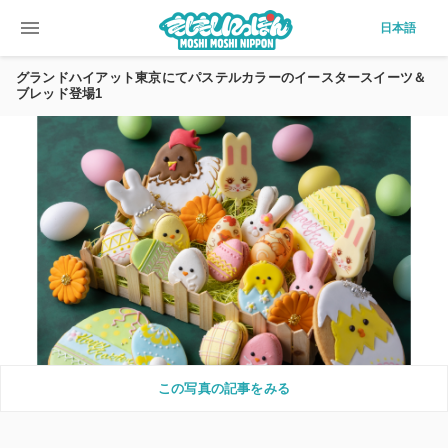
menu
日本語
グランドハイアット東京にてパステルカラーのイースタースイーツ＆
ブレッド登場1
この写真の記事をみる