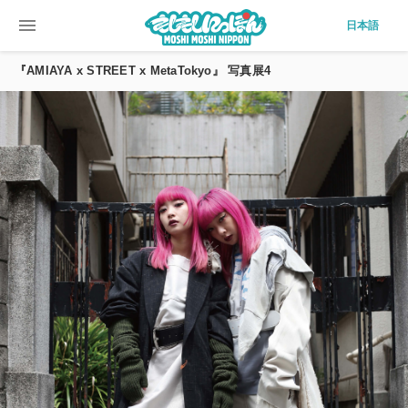
menu
日本語
『AMIAYA x STREET x MetaTokyo』 写真展4