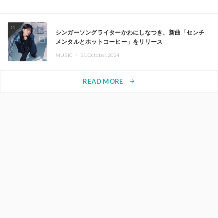
10
シンガーソングライターかわにしなつき、新曲「センチ
メンタルとホットコーヒー」をリリース
MUSIC ・
31.October.2024
READ MORE
arrow_forward