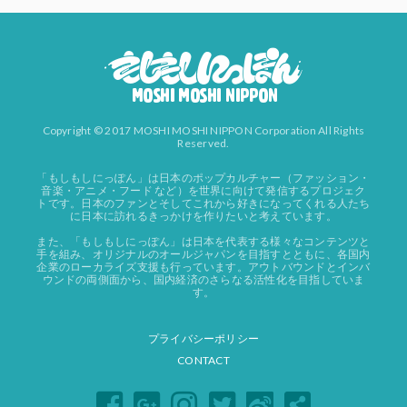
Copyright © 2017 MOSHI MOSHI NIPPON Corporation All Rights
Reserved.
「もしもしにっぽん」は日本のポップカルチャー（ファッション・
音楽・アニメ・フード など）を世界に向けて発信するプロジェク
トです。日本のファンとそしてこれから好きになってくれる人たち
に日本に訪れるきっかけを作りたいと考えています。
また、「もしもしにっぽん」は日本を代表する様々なコンテンツと
手を組み、オリジナルのオールジャパンを目指すとともに、各国内
企業のローカライズ支援も行っています。アウトバウンドとインバ
ウンドの両側面から、国内経済のさらなる活性化を目指していま
す。
プライバシーポリシー
CONTACT