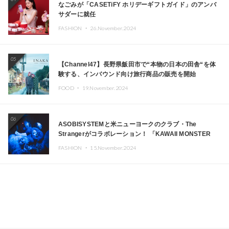
なごみが「CASETiFY ホリデーギフトガイド」のアンバ
サダーに就任
FASHION ・
26.November.2024
05
【Channel47】長野県飯田市で“本物の日本の田舎“を体
験する、インバウンド向け旅行商品の販売を開始
FOOD ・
19.November.2024
06
ASOBISYSTEMと米ニューヨークのクラブ・The
Strangerがコラボレーション！ 「KAWAII MONSTER
CAFE」と「SUSHIDELIC」のアイコンガールたちがニュ
FASHION ・
15.November.2024
ーヨークで夢のステージを披露