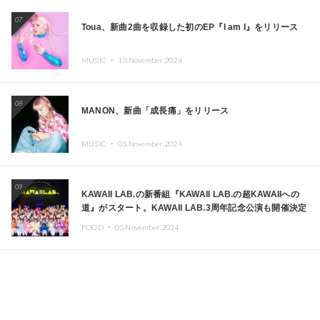
07
Toua、新曲2曲を収録した初のEP『I am I』をリリース
MUSIC ・
13.November.2024
08
MANON、新曲「成長痛」をリリース
MUSIC ・
05.November.2024
09
KAWAII LAB.の新番組『KAWAII LAB.の超KAWAIIへの
道』がスタート。KAWAII LAB.3周年記念公演も開催決定
FOOD ・
05.November.2024