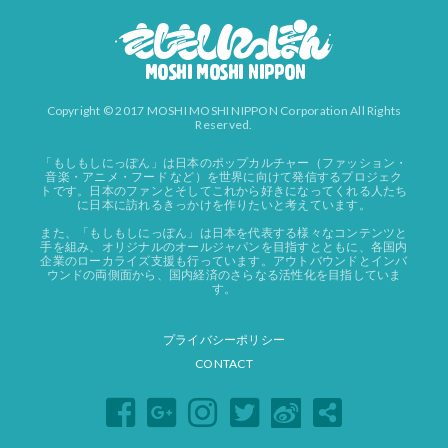
Copyright © 2017 MOSHI MOSHI NIPPON Corporation All Rights
Reserved.
「もしもしにっぽん」は日本のポップカルチャー（ファッション・
音楽・アニメ・フード など）を世界に向けて発信するプロジェク
トです。日本のファンとそしてこれから好きになってくれる人たち
に日本に訪れるきっかけを作りたいと考えています。
また、「もしもしにっぽん」は日本を代表する様々なコンテンツと
手を組み、オリジナルのオールジャパンを目指すとともに、各国内
企業のローカライズ支援も行っています。アウトバウンドとインバ
ウンドの両側面から、国内経済のさらなる活性化を目指していま
す。
プライバシーポリシー
CONTACT