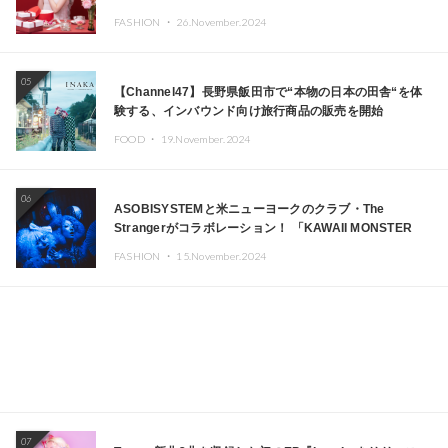
FASHION ・
26.November.2024
05
【Channel47】長野県飯田市で“本物の日本の田舎“を体
験する、インバウンド向け旅行商品の販売を開始
FOOD ・
19.November.2024
06
ASOBISYSTEMと米ニューヨークのクラブ・The
Strangerがコラボレーション！ 「KAWAII MONSTER
CAFE」と「SUSHIDELIC」のアイコンガールたちがニュ
FASHION ・
15.November.2024
ーヨークで夢のステージを披露
07