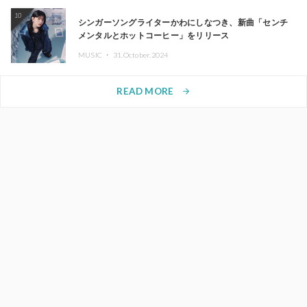
10
シンガーソングライターかわにしなつき、新曲「センチ
メンタルとホットコーヒー」をリリース
MUSIC ・
31.October.2024
READ MORE
arrow_forward