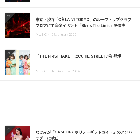
02
東京・渋谷「CÉ LA VI TOKYO」のルーフトップクラブ
フロアにて音楽イベント「Sky‘s The Limit」開催決
定!! GREEN ASSASSIN DOLLAR、JOMMY、
MUSIC ・
09.January.2025
Kza（FORCE OF NATURE）ら日本を代表するDJ・クリ
エイターが出演
03
「THE FIRST TAKE」にCUTIE STREETが初登場
MUSIC ・
16.December.2024
04
なごみが「CASETiFY ホリデーギフトガイド」のアンバ
サダーに就任