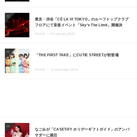
02
東京・渋谷「CÉ LA VI TOKYO」のルーフトップクラブ
フロアにて音楽イベント「Sky‘s The Limit」開催決
定!! GREEN ASSASSIN DOLLAR、JOMMY、
MUSIC ・
09.January.2025
Kza（FORCE OF NATURE）ら日本を代表するDJ・クリ
エイターが出演
03
「THE FIRST TAKE」にCUTIE STREETが初登場
MUSIC ・
16.December.2024
04
なごみが「CASETiFY ホリデーギフトガイド」のアンバ
サダーに就任