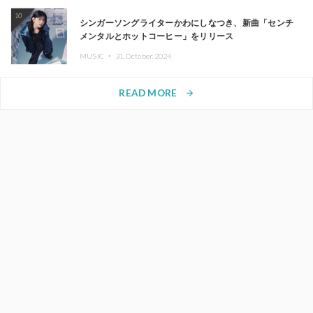
10
シンガーソングライターかわにしなつき、新曲「センチ
メンタルとホットコーヒー」をリリース
MUSIC ・
31.October.2024
READ MORE
arrow_forward