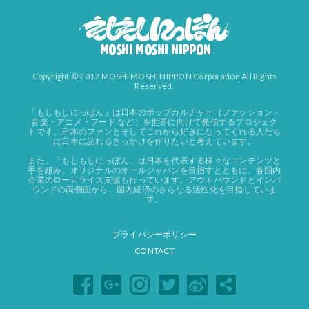
Copyright © 2017 MOSHI MOSHI NIPPON Corporation All Rights
Reserved.
「もしもしにっぽん」は日本のポップカルチャー（ファッション・
音楽・アニメ・フード など）を世界に向けて発信するプロジェク
トです。日本のファンとそしてこれから好きになってくれる人たち
に日本に訪れるきっかけを作りたいと考えています。
また、「もしもしにっぽん」は日本を代表する様々なコンテンツと
手を組み、オリジナルのオールジャパンを目指すとともに、各国内
企業のローカライズ支援も行っています。アウトバウンドとインバ
ウンドの両側面から、国内経済のさらなる活性化を目指していま
す。
プライバシーポリシー
CONTACT