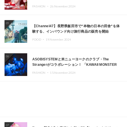
FASHION ・
26.November.2024
05
【Channel47】長野県飯田市で“本物の日本の田舎“を体
験する、インバウンド向け旅行商品の販売を開始
FOOD ・
19.November.2024
06
ASOBISYSTEMと米ニューヨークのクラブ・The
Strangerがコラボレーション！ 「KAWAII MONSTER
CAFE」と「SUSHIDELIC」のアイコンガールたちがニュ
FASHION ・
15.November.2024
ーヨークで夢のステージを披露
07