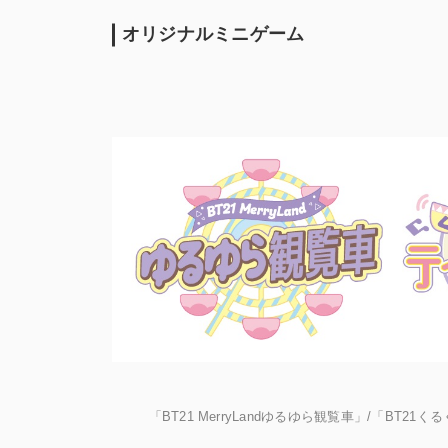
オリジナルミニゲーム
「BT21 MerryLandゆるゆら観覧車」/「BT