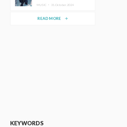
ホットコーヒー」をリリース
MUSIC ・
31.October.2024
READ MORE
arrow_forward
KEYWORDS