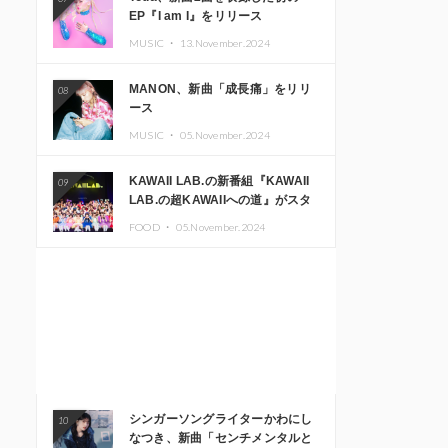
EP『I am I』をリリース
MUSIC ・
13.November.2024
MANON、新曲「成長痛」をリリ
08
ース
MUSIC ・
05.November.2024
KAWAII LAB.の新番組『KAWAII
09
LAB.の超KAWAIIへの道』がスタ
ート。KAWAII LAB.3周年記念公
FOOD ・
05.November.2024
演も開催決定
シンガーソングライターかわにし
10
なつき、新曲「センチメンタルと