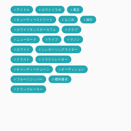
# アイドル
# カワイイラボ
# 東京
# キューティーストリート
# なごみ
# 旅行
# カワイイモンスターカフェ
# クラブ
# ニューヨーク
# ライブ
# マノン
# カワイイ
# シンガーソングライター
# イラスト
# イラストレーター
# キャンディーチューン
# オーディション
# フルーツジッパー
# 櫻井優衣
# クラングルーラー