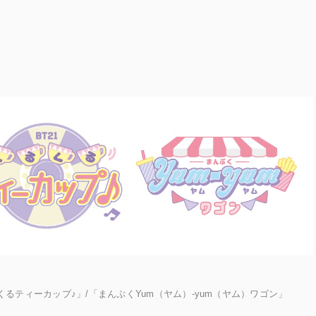
21くるくるティーカップ♪」/「まんぷくYum（ヤム）-yum（ヤム）ワゴン」