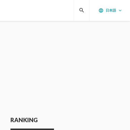
search
language
keyboard_arrow_down
日本語
RANKING