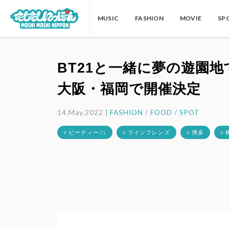
MUSIC
FASHION
MOVIE
SP
BT21と一緒に夢の遊園
大阪・福岡で開催決定
14.May.2022 |
FASHION
/
FOOD
/
SPOT
# ビーティー21
# ラインフレンズ
# 博多
#