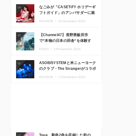
なごみが「CASETiFY ホリデーギ
04
フトガイド」のアンバサダーに就
任
FASHION ・
26.November.2024
【Channel47】長野県飯田市
05
で“本物の日本の田舎“を体験す
る、インバウンド向け旅行商品の
FOOD ・
19.November.2024
販売を開始
ASOBISYSTEMと米ニューヨーク
06
のクラブ・The Strangerがコラボ
レーション！ 「KAWAII
FASHION ・
15.November.2024
MONSTER CAFE」と
「SUSHIDELIC」のアイコンガー
ルたちがニューヨークで夢のステ
ージを披露
Toua、新曲2曲を収録した初の
07