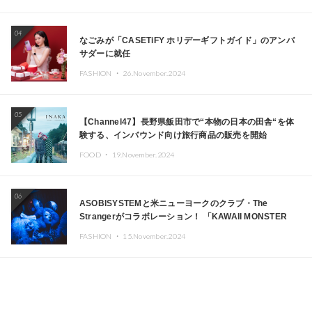
04
なごみが「CASETiFY ホリデーギフトガイド」のアンバ
サダーに就任
FASHION ・
26.November.2024
05
【Channel47】長野県飯田市で“本物の日本の田舎“を体
験する、インバウンド向け旅行商品の販売を開始
FOOD ・
19.November.2024
06
ASOBISYSTEMと米ニューヨークのクラブ・The
Strangerがコラボレーション！ 「KAWAII MONSTER
CAFE」と「SUSHIDELIC」のアイコンガールたちがニュ
FASHION ・
15.November.2024
ーヨークで夢のステージを披露