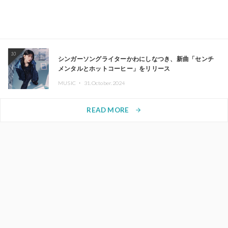
10
シンガーソングライターかわにしなつき、新曲「センチ
メンタルとホットコーヒー」をリリース
MUSIC ・
31.October.2024
READ MORE
arrow_forward