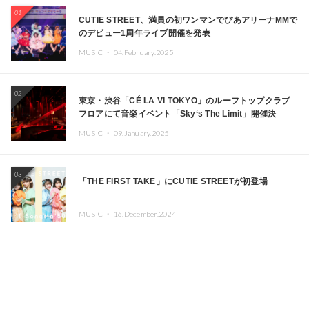
01
CUTIE STREET、満員の初ワンマンでぴあアリーナMMで
のデビュー1周年ライブ開催を発表
MUSIC ・
04.February.2025
02
東京・渋谷「CÉ LA VI TOKYO」のルーフトップクラブ
フロアにて音楽イベント「Sky‘s The Limit」開催決
定!! GREEN ASSASSIN DOLLAR、JOMMY、
MUSIC ・
09.January.2025
Kza（FORCE OF NATURE）ら日本を代表するDJ・クリ
エイターが出演
03
「THE FIRST TAKE」にCUTIE STREETが初登場
MUSIC ・
16.December.2024