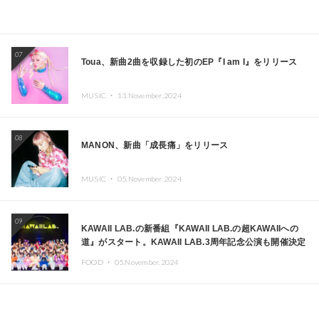
07
Toua、新曲2曲を収録した初のEP『I am I』をリリース
MUSIC ・
13.November.2024
08
MANON、新曲「成長痛」をリリース
MUSIC ・
05.November.2024
09
KAWAII LAB.の新番組『KAWAII LAB.の超KAWAIIへの
道』がスタート。KAWAII LAB.3周年記念公演も開催決定
FOOD ・
05.November.2024