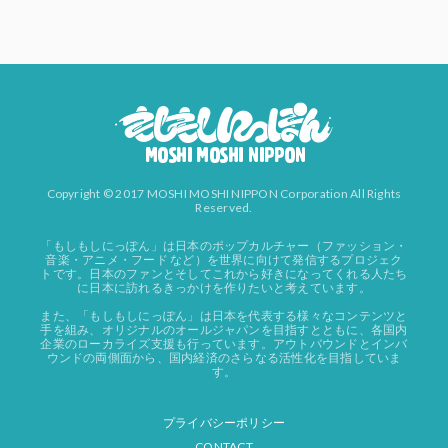
Copyright © 2017 MOSHI MOSHI NIPPON Corporation All Rights
Reserved.
「もしもしにっぽん」は日本のポップカルチャー（ファッション・
音楽・アニメ・フード など）を世界に向けて発信するプロジェク
トです。日本のファンとそしてこれから好きになってくれる人たち
に日本に訪れるきっかけを作りたいと考えています。
また、「もしもしにっぽん」は日本を代表する様々なコンテンツと
手を組み、オリジナルのオールジャパンを目指すとともに、各国内
企業のローカライズ支援も行っています。アウトバウンドとインバ
ウンドの両側面から、国内経済のさらなる活性化を目指していま
す。
プライバシーポリシー
CONTACT