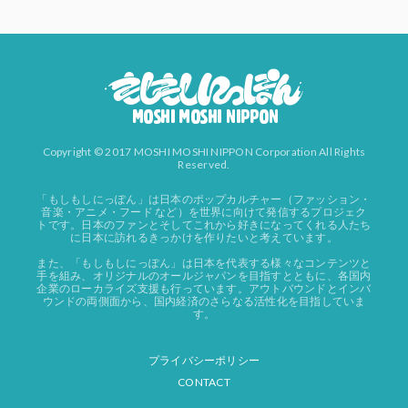
Copyright © 2017 MOSHI MOSHI NIPPON Corporation All Rights
Reserved.
「もしもしにっぽん」は日本のポップカルチャー（ファッション・
音楽・アニメ・フード など）を世界に向けて発信するプロジェク
トです。日本のファンとそしてこれから好きになってくれる人たち
に日本に訪れるきっかけを作りたいと考えています。
また、「もしもしにっぽん」は日本を代表する様々なコンテンツと
手を組み、オリジナルのオールジャパンを目指すとともに、各国内
企業のローカライズ支援も行っています。アウトバウンドとインバ
ウンドの両側面から、国内経済のさらなる活性化を目指していま
す。
プライバシーポリシー
CONTACT