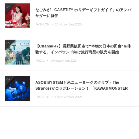
04
なごみが「CASETiFY ホリデーギフトガイド」のアンバ
サダーに就任
FASHION ・
26.November.2024
05
【Channel47】長野県飯田市で“本物の日本の田舎“を体
験する、インバウンド向け旅行商品の販売を開始
FOOD ・
19.November.2024
06
ASOBISYSTEMと米ニューヨークのクラブ・The
Strangerがコラボレーション！ 「KAWAII MONSTER
CAFE」と「SUSHIDELIC」のアイコンガールたちがニュ
FASHION ・
15.November.2024
ーヨークで夢のステージを披露