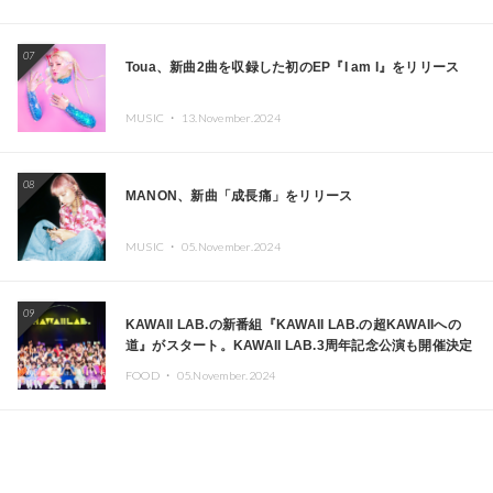
07
Toua、新曲2曲を収録した初のEP『I am I』をリリース
MUSIC ・
13.November.2024
08
MANON、新曲「成長痛」をリリース
MUSIC ・
05.November.2024
09
KAWAII LAB.の新番組『KAWAII LAB.の超KAWAIIへの
道』がスタート。KAWAII LAB.3周年記念公演も開催決定
FOOD ・
05.November.2024