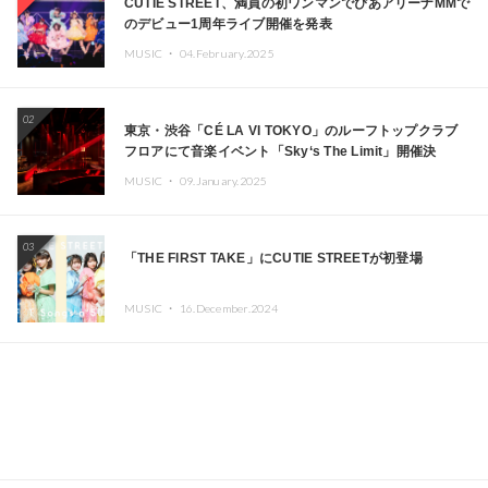
CUTIE STREET、満員の初ワンマンでぴあアリーナMMで
のデビュー1周年ライブ開催を発表
MUSIC ・
04.February.2025
02
東京・渋谷「CÉ LA VI TOKYO」のルーフトップクラブ
フロアにて音楽イベント「Sky‘s The Limit」開催決
定!! GREEN ASSASSIN DOLLAR、JOMMY、
MUSIC ・
09.January.2025
Kza（FORCE OF NATURE）ら日本を代表するDJ・クリ
エイターが出演
03
「THE FIRST TAKE」にCUTIE STREETが初登場
MUSIC ・
16.December.2024