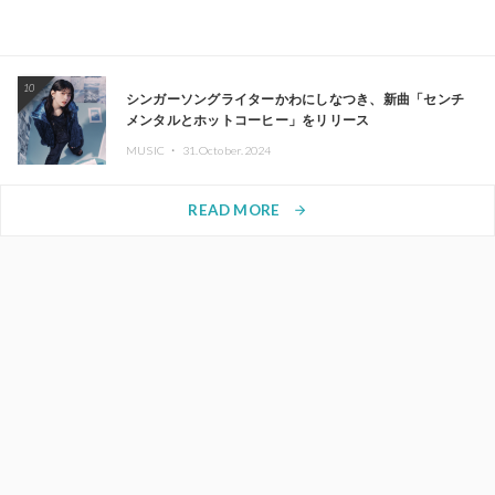
10
シンガーソングライターかわにしなつき、新曲「センチ
メンタルとホットコーヒー」をリリース
MUSIC ・
31.October.2024
READ MORE
arrow_forward