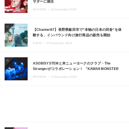
サダーに就任
FASHION ・
26.November.2024
05
【Channel47】長野県飯田市で“本物の日本の田舎“を体
験する、インバウンド向け旅行商品の販売を開始
FOOD ・
19.November.2024
06
ASOBISYSTEMと米ニューヨークのクラブ・The
Strangerがコラボレーション！ 「KAWAII MONSTER
CAFE」と「SUSHIDELIC」のアイコンガールたちがニュ
FASHION ・
15.November.2024
ーヨークで夢のステージを披露