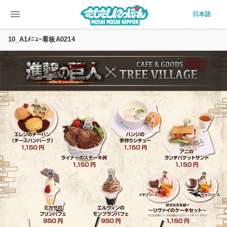
menu
日本語
10_A1ﾒﾆｭｰ看板A0214