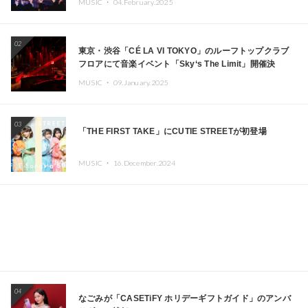
MUSIC ・
04.February.2025
02
東京・渋谷「CÉ LA VI TOKYO」のルーフトップクラブ
フロアにて音楽イベント「Sky‘s The Limit」開催決
定!! GREEN ASSASSIN DOLLAR、JOMMY、
MUSIC ・
09.January.2025
Kza（FORCE OF NATURE）ら日本を代表するDJ・クリ
エイターが出演
03
「THE FIRST TAKE」にCUTIE STREETが初登場
MUSIC ・
16.December.2024
04
なごみが「CASETiFY ホリデーギフトガイド」のアンバ