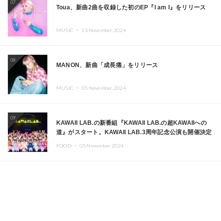
07
Toua、新曲2曲を収録した初のEP『I am I』をリリース
MUSIC ・
13.November.2024
08
MANON、新曲「成長痛」をリリース
MUSIC ・
05.November.2024
09
KAWAII LAB.の新番組『KAWAII LAB.の超KAWAIIへの
道』がスタート。KAWAII LAB.3周年記念公演も開催決定
FOOD ・
05.November.2024