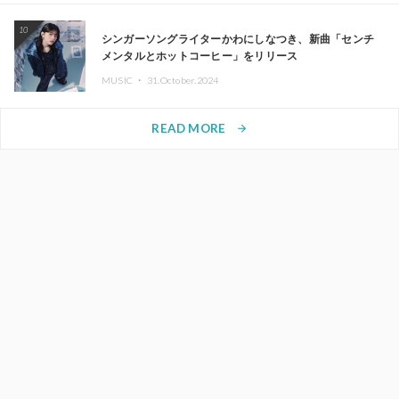
10
シンガーソングライターかわにしなつき、新曲「センチ
メンタルとホットコーヒー」をリリース
MUSIC ・
31.October.2024
READ MORE
arrow_forward